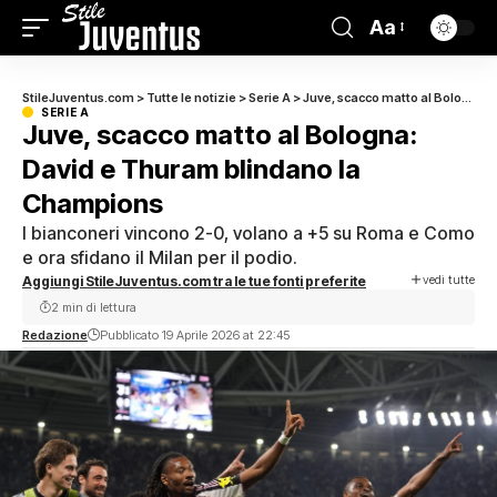
Aa
StileJuventus.com
>
Tutte le notizie
>
Serie A
>
Juve, scacco matto al Bologna: David e Thuram blindano la Champions
SERIE A
Juve, scacco matto al Bologna:
David e Thuram blindano la
Champions
I bianconeri vincono 2-0, volano a +5 su Roma e Como
e ora sfidano il Milan per il podio.
vedi tutte
Aggiungi StileJuventus.com tra le tue fonti preferite
2 min di lettura
Redazione
Pubblicato 19 Aprile 2026 at 22:45