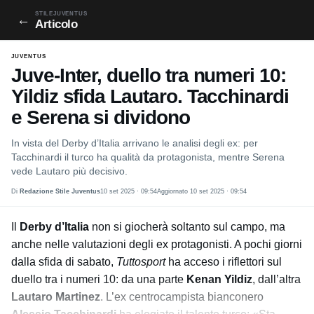
STILEJUVENTUS
←
Articolo
JUVENTUS
Juve-Inter, duello tra numeri 10:
Yildiz sfida Lautaro. Tacchinardi
e Serena si dividono
In vista del Derby d’Italia arrivano le analisi degli ex: per
Tacchinardi il turco ha qualità da protagonista, mentre Serena
vede Lautaro più decisivo.
Di
Redazione Stile Juventus
10 set 2025 · 09:54
Aggiornato 10 set 2025 · 09:54
Il
Derby d’Italia
non si giocherà soltanto sul campo, ma
anche nelle valutazioni degli ex protagonisti. A pochi giorni
dalla sfida di sabato,
Tuttosport
ha acceso i riflettori sul
duello tra i numeri 10: da una parte
Kenan Yildiz
, dall’altra
Lautaro Martinez
. L’ex centrocampista bianconero