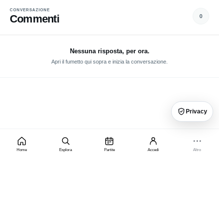
CONVERSAZIONE
Commenti
0
Nessuna risposta, per ora.
Apri il fumetto qui sopra e inizia la conversazione.
Privacy
Home
Esplora
Partite
Accedi
Altro
×
PRIVACY, PUBBLICITÀ E PREMIUM