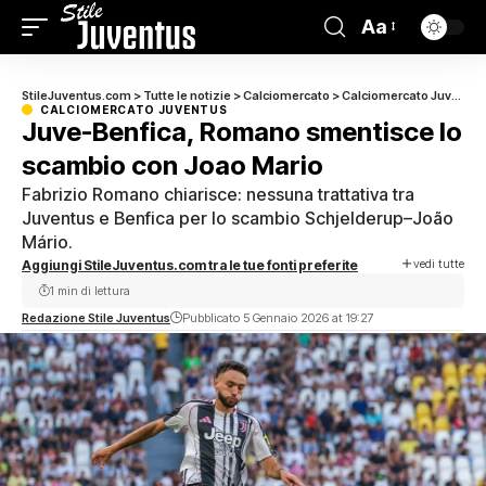
Aa
StileJuventus.com
>
Tutte le notizie
>
Calciomercato
>
Calciomercato Juventus
CALCIOMERCATO JUVENTUS
Juve-Benfica, Romano smentisce lo
scambio con Joao Mario
Fabrizio Romano chiarisce: nessuna trattativa tra
Juventus e Benfica per lo scambio Schjelderup–João
Mário.
vedi tutte
Aggiungi StileJuventus.com tra le tue fonti preferite
1 min di lettura
Redazione Stile Juventus
Pubblicato 5 Gennaio 2026 at 19:27