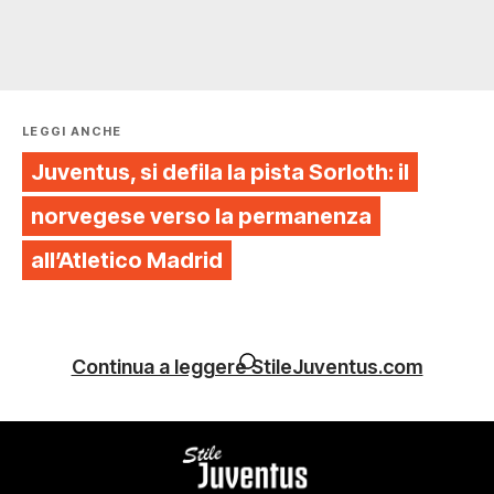
LEGGI ANCHE
Juventus, si defila la pista Sorloth: il
norvegese verso la permanenza
all’Atletico Madrid
Continua a leggere StileJuventus.com