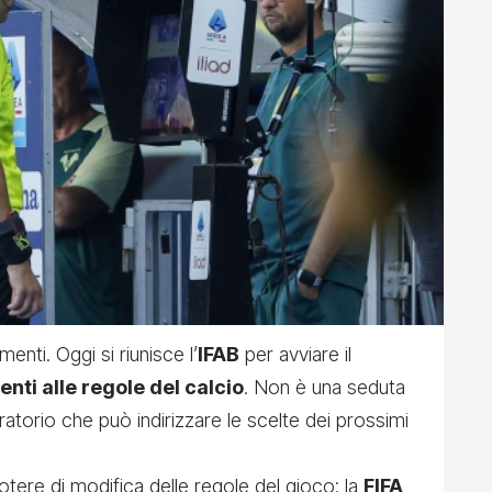
amenti.
Oggi si riunisce l’
IFAB
per avviare il
ti alle regole del calcio
. Non è una seduta
torio che può indirizzare le scelte dei prossimi
tere di modifica delle regole del gioco: la
FIFA