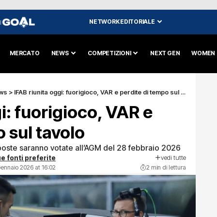
NETWORK EDITORIALE
I
MERCATO
NEWS
COMPETIZIONI
NEXT GEN
WOMEN
ws
>
IFAB riunita oggi: fuorigioco, VAR e perdite di tempo sul tavolo
i: fuorigioco, VAR e
 sul tavolo
poste saranno votate all’AGM del 28 febbraio 2026
vedi tutte
e fonti preferite
Gennaio 2026 at 16:02
2 min di lettura