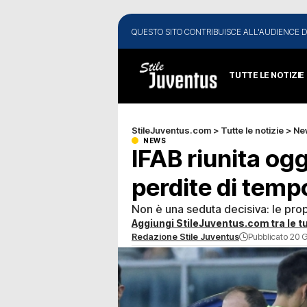
QUESTO SITO CONTRIBUISCE ALL'AUDIENCE D
TUTTE LE NOTIZIE
StileJuventus.com
>
Tutte le notizie
>
Ne
NEWS
IFAB riunita ogg
perdite di tempo
Non è una seduta decisiva: le pro
Aggiungi StileJuventus.com tra le tu
Redazione Stile Juventus
Pubblicato 20 