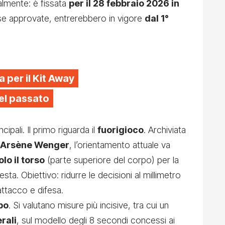
ialmente: è fissata
per il 28 febbraio 2026 in
 se approvate, entrerebbero in vigore
dal 1°
a per il Kit Away
el passato
cipali. Il primo riguarda il
fuorigioco
. Archiviata
Arsène Wenger
, l’orientamento attuale va
olo il torso
(parte superiore del corpo) per la
sta. Obiettivo: ridurre le decisioni al millimetro
 attacco e difesa.
po
. Si valutano misure più incisive, tra cui un
rali
, sul modello degli 8 secondi concessi ai