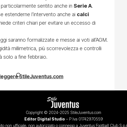
ma particolarmente sentito anche in
Serie A
.
 se estenderne l’intervento anche ai
calci
hiede criteri chiari per evitare un eccesso di
gi saranno formalizzate e messe ai voti all’AGM.
idità millimetrica, più scorrevolezza e controlli
à solo a fine febbraio.
 leggere StileJuventus.com
Copyright © 2024-2025 StileJuventus.com
Editor Digital Studio
– P.Iva 01742970559
ito non ufficiale, non autorizzato o connesso a Juventus Football Club S.p.