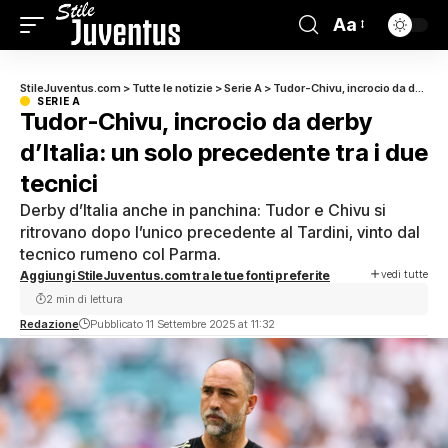
Aa
StileJuventus.com
>
Tutte le notizie
>
Serie A
>
Tudor-Chivu, incrocio da derby d’Italia: un solo precedente tra i due tecnici
SERIE A
Tudor-Chivu, incrocio da derby
d’Italia: un solo precedente tra i due
tecnici
Derby d’Italia anche in panchina: Tudor e Chivu si
ritrovano dopo l’unico precedente al Tardini, vinto dal
tecnico rumeno col Parma.
vedi tutte
Aggiungi StileJuventus.com tra le tue fonti preferite
2 min di lettura
Redazione
Pubblicato 11 Settembre 2025 at 11:32