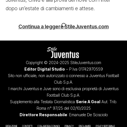
dopo un’estate di cambiamenti e attese.
Continua a leggere StileJuventus.com
Copyright © 2024-2025 StileJuventus.com
Editor Digital Studio
– P.Iva 01742970559
Sito non ufficiale, non autorizzato o connesso a Juventus Football
Club S.p.A.
I marchi Juventus e Juve sono di esclusiva proprietà di Juventus
Football Club S.p.A.
Supplemento alla Testata Giornalistica
Serie A Goal
Aut. Trib.
Roma n° 97/25 del 02/10/2025
Direttore Responsabile
: Emanuele De Scisciolo
REDAZIONE
CONTATTI
COLLABORA CON NOI
PRIVACY
DISCLAIMER
POLICY EDITORIALE