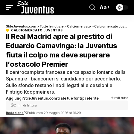
Aa
StileJuventus.com
>
Tutte le notizie
>
Calciomercato
>
Calciomercato Juventus
CALCIOMERCATO JUVENTUS
Il Real Madrid apre al prestito di
Eduardo Camavinga: la Juventus
fiuta il colpo ma deve superare
l’ostacolo Premier
Il centrocampista francese cerca spazio lontano dalla
Spagna e i bianconeri si candidano per accoglierlo.
Sullo sfondo restano i nodi legati alle cessioni e
l'intrigo Koopmeiners.
vedi tutte
Aggiungi StileJuventus.com tra le tue fonti preferite
2 min di lettura
Redazione
Pubblicato 29 Maggio 2026 at 16:29