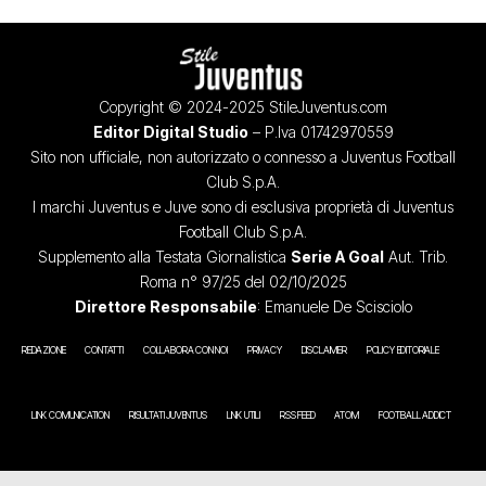
Copyright © 2024-2025 StileJuventus.com
Editor Digital Studio
– P.Iva 01742970559
Sito non ufficiale, non autorizzato o connesso a Juventus Football
Club S.p.A.
I marchi Juventus e Juve sono di esclusiva proprietà di Juventus
Football Club S.p.A.
Supplemento alla Testata Giornalistica
Serie A Goal
Aut. Trib.
Roma n° 97/25 del 02/10/2025
Direttore Responsabile
: Emanuele De Scisciolo
REDAZIONE
CONTATTI
COLLABORA CON NOI
PRIVACY
DISCLAIMER
POLICY EDITORIALE
LINK COMUNICATION
RISULTATI JUVENTUS
LINK UTILI
RSS FEED
ATOM
FOOTBALL ADDICT