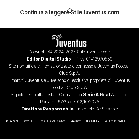
Continua a leggere StileJuventus.com
Copyright © 2024-2025 StileJuventus.com
Editor Digital Studio
– P.Iva 01742970559
Sito non ufficiale, non autorizzato o connesso a Juventus Football
Club S.p.A.
I marchi Juventus e Juve sono di esclusiva proprietà di Juventus
Football Club S.p.A.
Supplemento alla Testata Giornalistica
Serie A Goal
Aut. Trib.
Roma n° 97/25 del 02/10/2025
Direttore Responsabile
: Emanuele De Scisciolo
REDAZIONE
CONTATTI
COLLABORA CON NOI
PRIVACY
DISCLAIMER
POLICY EDITORIALE