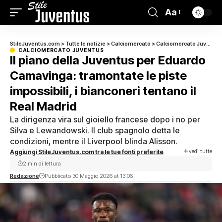
Aa
StileJuventus.com
>
Tutte le notizie
>
Calciomercato
>
Calciomercato Juventus
CALCIOMERCATO JUVENTUS
Il piano della Juventus per Eduardo
Camavinga: tramontate le piste
impossibili, i bianconeri tentano il
Real Madrid
La dirigenza vira sul gioiello francese dopo i no per
Silva e Lewandowski. Il club spagnolo detta le
condizioni, mentre il Liverpool blinda Alisson.
vedi tutte
Aggiungi StileJuventus.com tra le tue fonti preferite
2 min di lettura
Redazione
Pubblicato 30 Maggio 2026 at 13:06