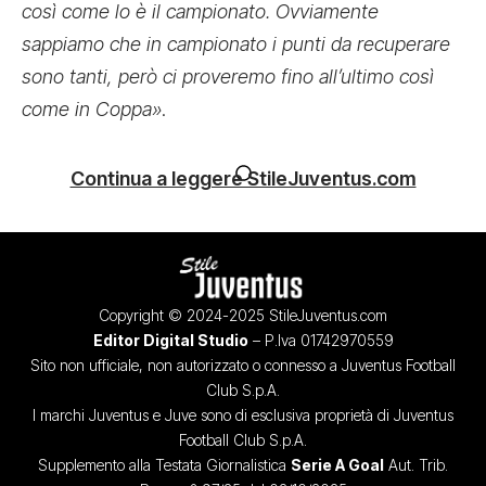
così come lo è il campionato. Ovviamente
sappiamo che in campionato i punti da recuperare
sono tanti, però ci proveremo fino all’ultimo così
come in Coppa»
.
Continua a leggere StileJuventus.com
Copyright © 2024-2025 StileJuventus.com
Editor Digital Studio
– P.Iva 01742970559
Sito non ufficiale, non autorizzato o connesso a Juventus Football
Club S.p.A.
I marchi Juventus e Juve sono di esclusiva proprietà di Juventus
Football Club S.p.A.
Supplemento alla Testata Giornalistica
Serie A Goal
Aut. Trib.