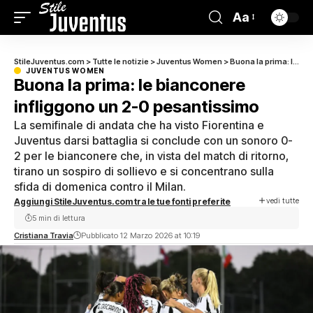
Aa
StileJuventus.com
>
Tutte le notizie
>
Juventus Women
>
Buona la prima: le bianconere infliggono un 2-0 pesantissimo
JUVENTUS WOMEN
Buona la prima: le bianconere
infliggono un 2-0 pesantissimo
La semifinale di andata che ha visto Fiorentina e
Juventus darsi battaglia si conclude con un sonoro 0-
2 per le bianconere che, in vista del match di ritorno,
tirano un sospiro di sollievo e si concentrano sulla
sfida di domenica contro il Milan.
vedi tutte
Aggiungi StileJuventus.com tra le tue fonti preferite
5 min di lettura
Cristiana Travia
Pubblicato 12 Marzo 2026 at 10:19