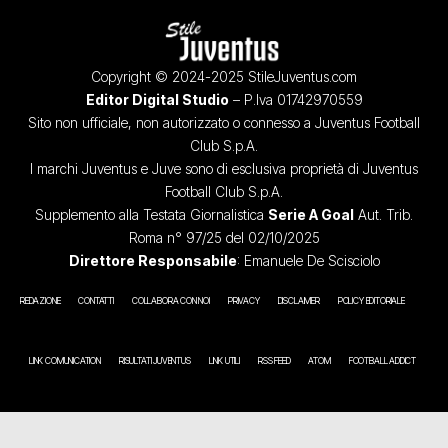
Copyright © 2024-2025 StileJuventus.com
Editor Digital Studio
– P.Iva 01742970559
Sito non ufficiale, non autorizzato o connesso a Juventus Football
Club S.p.A.
I marchi Juventus e Juve sono di esclusiva proprietà di Juventus
Football Club S.p.A.
Supplemento alla Testata Giornalistica
Serie A Goal
Aut. Trib.
Roma n° 97/25 del 02/10/2025
Direttore Responsabile
: Emanuele De Scisciolo
REDAZIONE
CONTATTI
COLLABORA CON NOI
PRIVACY
DISCLAIMER
POLICY EDITORIALE
LINK COMUNICATION
RISULTATI JUVENTUS
LINK UTILI
RSS FEED
ATOM
FOOTBALL ADDICT