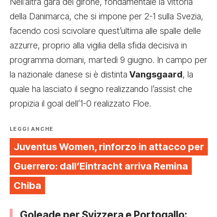
Nell’altra gara del girone, fondamentale la vittoria
della Danimarca, che si impone per 2-1 sulla Svezia,
facendo così scivolare quest’ultima alle spalle delle
azzurre, proprio alla vigilia della sfida decisiva in
programma domani, martedì 9 giugno. In campo per
la nazionale danese si è distinta
Vangsgaard
, la
quale ha lasciato il segno realizzando l’assist che
propizia il goal dell’1-0 realizzato Floe.
LEGGI ANCHE
Juventus Women, rinforzo in attacco per
Guerrero: dall’Eintracht arriva Remina
Chiba
Goleade per
Svizzera e Portogallo
: