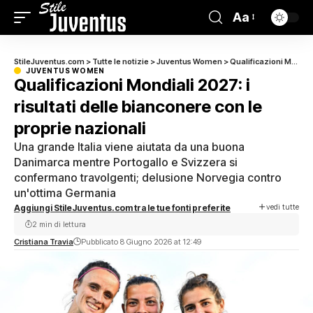
Aa
StileJuventus.com
>
Tutte le notizie
>
Juventus Women
>
Qualificazioni Mondiali 2027: i risultati delle bianconere con le proprie nazionali
JUVENTUS WOMEN
Qualificazioni Mondiali 2027: i
risultati delle bianconere con le
proprie nazionali
Una grande Italia viene aiutata da una buona
Danimarca mentre Portogallo e Svizzera si
confermano travolgenti; delusione Norvegia contro
un'ottima Germania
vedi tutte
Aggiungi StileJuventus.com tra le tue fonti preferite
2 min di lettura
Cristiana Travia
Pubblicato 8 Giugno 2026 at 12:49