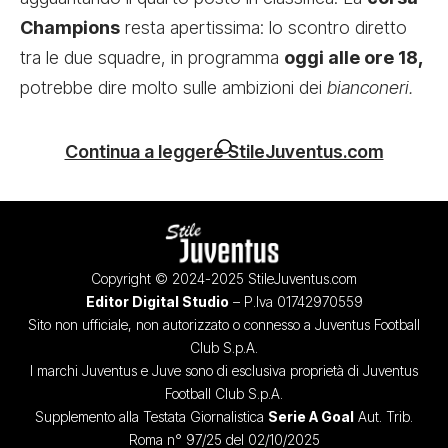
Champions
resta apertissima: lo scontro diretto
tra le due squadre, in programma
oggi alle ore 18,
potrebbe dire molto sulle ambizioni dei
bianconeri.
Continua a leggere StileJuventus.com
Copyright © 2024-2025 StileJuventus.com
Editor Digital Studio
– P.Iva 01742970559
Sito non ufficiale, non autorizzato o connesso a Juventus Football
Club S.p.A.
I marchi Juventus e Juve sono di esclusiva proprietà di Juventus
Football Club S.p.A.
Supplemento alla Testata Giornalistica
Serie A Goal
Aut. Trib.
Roma n° 97/25 del 02/10/2025