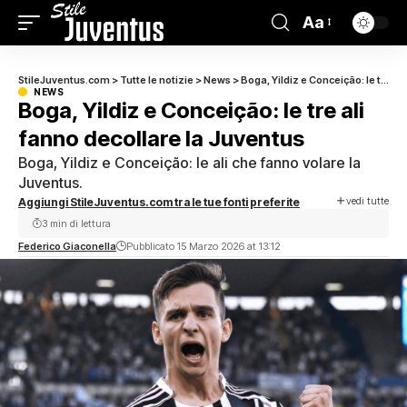
Aa
StileJuventus.com
>
Tutte le notizie
>
News
>
Boga, Yildiz e Conceição: le tre ali fanno decollare la Juventus
NEWS
Boga, Yildiz e Conceição: le tre ali
fanno decollare la Juventus
Boga, Yildiz e Conceição: le ali che fanno volare la
Juventus.
vedi tutte
Aggiungi StileJuventus.com tra le tue fonti preferite
3 min di lettura
Federico Giaconella
Pubblicato 15 Marzo 2026 at 13:12