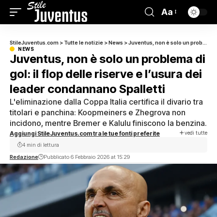
Aa
StileJuventus.com
>
Tutte le notizie
>
News
>
Juventus, non è solo un problema di gol: il flop delle riserve e l’usura dei leader condannano Spalletti
NEWS
Juventus, non è solo un problema di
gol: il flop delle riserve e l’usura dei
leader condannano Spalletti
L'eliminazione dalla Coppa Italia certifica il divario tra
titolari e panchina: Koopmeiners e Zhegrova non
incidono, mentre Bremer e Kalulu finiscono la benzina.
vedi tutte
Aggiungi StileJuventus.com tra le tue fonti preferite
4 min di lettura
Redazione
Pubblicato 6 Febbraio 2026 at 15:29