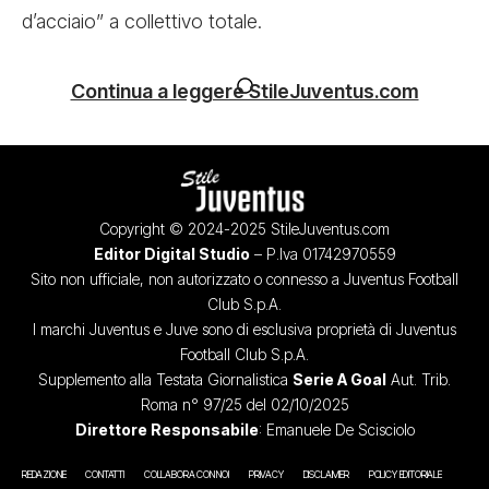
d’acciaio” a collettivo totale.
Continua a leggere StileJuventus.com
Copyright © 2024-2025 StileJuventus.com
Editor Digital Studio
– P.Iva 01742970559
Sito non ufficiale, non autorizzato o connesso a Juventus Football
Club S.p.A.
I marchi Juventus e Juve sono di esclusiva proprietà di Juventus
Football Club S.p.A.
Supplemento alla Testata Giornalistica
Serie A Goal
Aut. Trib.
Roma n° 97/25 del 02/10/2025
Direttore Responsabile
: Emanuele De Scisciolo
REDAZIONE
CONTATTI
COLLABORA CON NOI
PRIVACY
DISCLAIMER
POLICY EDITORIALE