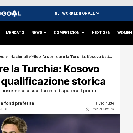
NETWORK EDITORIALE
I
MERCATO
NEWS
COMPETIZIONI
NEXT GEN
WOMEN
ws
>
I Nazionali
>
Yildiz fa sorridere la Turchia: Kosovo battuto per una qualificazione storica
ere la Turchia: Kosovo
 qualificazione storica
e insieme alla sua Turchia disputerà il primo
vedi tutte
e fonti preferite
14:01
3 min di lettura