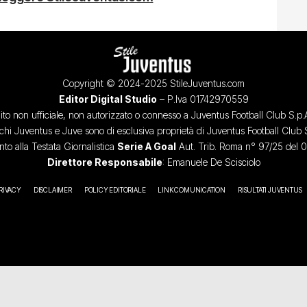
Copyright © 2024-2025 StileJuventus.com
Editor Digital Studio
– P.Iva 01742970559
ito non ufficiale, non autorizzato o connesso a Juventus Football Club S.p.
chi Juventus e Juve sono di esclusiva proprietà di Juventus Football Club 
o alla Testata Giornalistica
Serie A Goal
Aut. Trib. Roma n° 97/25 del 
Direttore Responsabile
: Emanuele De Scisciolo
RIVACY
DISCLAIMER
POLICY EDITORIALE
LINK COMUNICATION
RISULTATI JUVENTUS