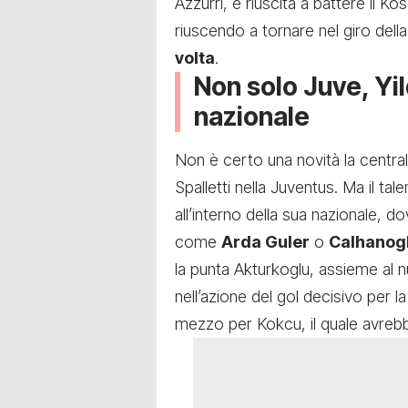
Azzurri, è riuscita a battere il K
riuscendo a tornare nel giro del
volta
.
Non solo Juve, Yil
nazionale
Non è certo una novità la centrali
Spalletti nella Juventus. Ma il t
all’interno della sua nazionale, do
come
Arda Guler
o
Calhanog
la punta Akturkoglu, assieme al 
nell’azione del gol decisivo per l
mezzo per Kokcu, il quale avrebbe