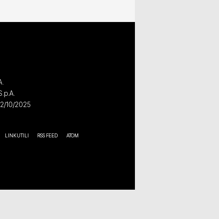
A.
S.p.A.
02/10/2025
LINK UTILI
RSS FEED
ATOM