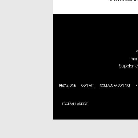
S
I mar
Supplement
REDAZIONE
CONTATTI
COLLABORA CON NOI
P
FOOTBALL ADDICT