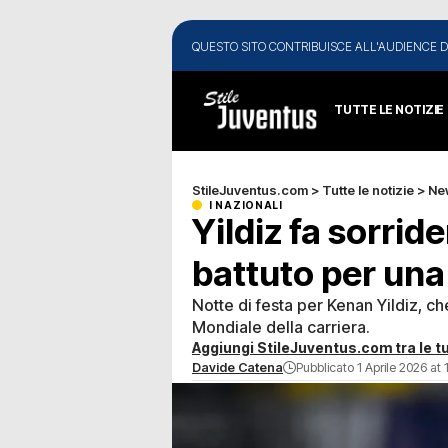
QUESTO SITO CONTRIBUISCE ALL'AUDIENCE D
TUTTE LE NOTIZIE
StileJuventus.com
>
Tutte le notizie
>
Ne
I NAZIONALI
Yildiz fa sorrid
battuto per una
Notte di festa per Kenan Yildiz, ch
Mondiale della carriera.
Aggiungi StileJuventus.com tra le tu
Davide Catena
Pubblicato 1 Aprile 2026 at 