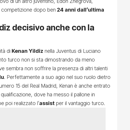
osovo di un altro juventino, Edon Zhegrova,
la competizione dopo ben
24 anni dall’ultima
diz decisivo anche con la
tà di
Kenan Yildiz
nella Juventus di Luciano
alento turco non si sta dimostrando da meno
ve sembra non soffrire la presenza di altri talenti
lu
. Perfettamente a suo agio nel suo ruolo dietro
numero 15 del Real Madrid, Kenan è anche entrato
a qualificazione, dove ha messo il pallone in
 poi realizzato l’
assist
per il vantaggio turco.