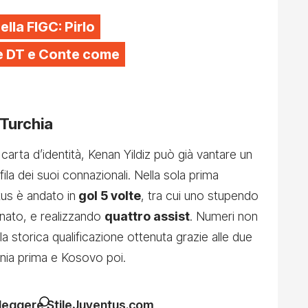
ella FIGC: Pirlo
ome DT e Conte come
a Turchia
 carta d’identità, Kenan Yildiz può già vantare un
 fila dei suoi connazionali. Nella sola prima
tus è andato in
gol 5 volte
, tra cui uno stupendo
 nato, e realizzando
quattro assist
. Numeri non
a storica qualificazione ottenuta grazie alle due
ania prima e Kosovo poi.
 leggere StileJuventus.com