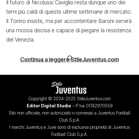
Il futuro di Nicolussi Caviglia resta dunque uno dei
temi più caldi di queste ultime settimane di mercato.
Il Torino insiste, ma per accontentare Baroni servirà
una mossa decisa e capace di piegare la resistenza
del Venezia.
Continua a leggere StileJuventus.com
Copyright © 2024-2025 StileJuventus.com
Editor Digital Studio
– P.Iva 01742970559
Sito non ufficiale, non autorizzato o connesso a Juventus Football
Club S.p.A.
I marchi Juventus e Juve sono di esclusiva proprietà di Juventus
Football Club S.p.A.