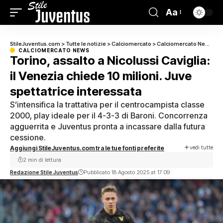
Aa
StileJuventus.com
>
Tutte le notizie
>
Calciomercato
>
Calciomercato News
>
T
CALCIOMERCATO NEWS
Torino, assalto a Nicolussi Caviglia:
il Venezia chiede 10 milioni. Juve
spettatrice interessata
S’intensifica la trattativa per il centrocampista classe
2000, play ideale per il 4-3-3 di Baroni. Concorrenza
agguerrita e Juventus pronta a incassare dalla futura
cessione.
vedi tutte
Aggiungi StileJuventus.com tra le tue fonti preferite
2 min di lettura
Redazione Stile Juventus
Pubblicato 18 Agosto 2025 at 17:09