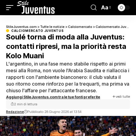
Aa
StileJuventus.com
>
Tutte le notizie
>
Calciomercato
>
Calciomercato Juventus
CALCIOMERCATO JUVENTUS
Soulé torna di moda alla Juventus:
contatti ripresi, ma la priorità resta
Kolo Muani
L'argentino, in una fase meno stabile rispetto ai primi
mesi alla Roma, non vuole l'Arabia Saudita e riallaccia i
rapporti con l'ambiente bianconero: il club valuta il
suo ritorno come rinforzo per la trequarti, ma prima va
chiuso l'affare per l'attaccante francese.
vedi tutte
Aggiungi StileJuventus.com tra le tue fonti preferite
2 min di lettura
Redazione
Pubblicato 28 Giugno 2026 at 13:54