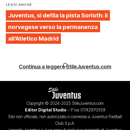
LEGGI ANCHE
Juventus, si defila la pista Sorloth: il
norvegese verso la permanenza
all’Atletico Madrid
Continua a leggere StileJuventus.com
Copyright © 2024-2025 StileJuventus.com
Editor Digital Studio
– P.Iva 01742970559
Sito non ufficiale, non autorizzato o connesso a Juventus Football
Club S.p.A.
I marchi Juventus e Juve sono di esclusiva proprietà di Juventus