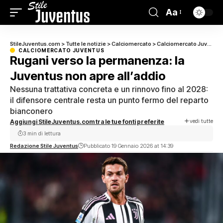
Aa
StileJuventus.com
>
Tutte le notizie
>
Calciomercato
>
Calciomercato Juventus
CALCIOMERCATO JUVENTUS
Rugani verso la permanenza: la
Juventus non apre all’addio
Nessuna trattativa concreta e un rinnovo fino al 2028:
il difensore centrale resta un punto fermo del reparto
bianconero
vedi tutte
Aggiungi StileJuventus.com tra le tue fonti preferite
3 min di lettura
Redazione Stile Juventus
Pubblicato 19 Gennaio 2026 at 14:39