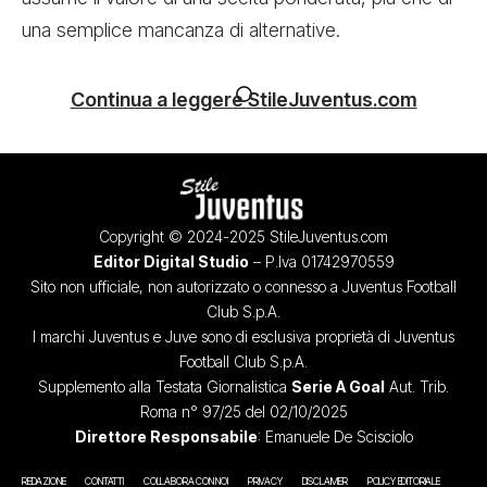
una semplice mancanza di alternative.
Continua a leggere StileJuventus.com
Copyright © 2024-2025 StileJuventus.com
Editor Digital Studio
– P.Iva 01742970559
Sito non ufficiale, non autorizzato o connesso a Juventus Football
Club S.p.A.
I marchi Juventus e Juve sono di esclusiva proprietà di Juventus
Football Club S.p.A.
Supplemento alla Testata Giornalistica
Serie A Goal
Aut. Trib.
Roma n° 97/25 del 02/10/2025
Direttore Responsabile
: Emanuele De Scisciolo
REDAZIONE
CONTATTI
COLLABORA CON NOI
PRIVACY
DISCLAIMER
POLICY EDITORIALE