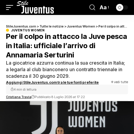
Aa
StileJuventus.com
>
Tutte le notizie
>
Juventus Women
>
Per il colpo in attacco la Juve pesca in Italia: ufficiale l’arrivo di Annamaria Serturini
JUVENTUS WOMEN
Per il colpo in attacco la Juve pesca
in Italia: ufficiale l’arrivo di
Annamaria Serturini
La giocatrice azzurra continua la sua crescita in Italia;
a legarla al club bianconero un contratto triennale in
scadenza il 30 giugno 2029.
vedi tutte
Aggiungi StileJuventus.com tra le tue fonti preferite
4 min di lettura
Cristiana Travia
Pubblicato 8 Luglio 2026 at 17:22