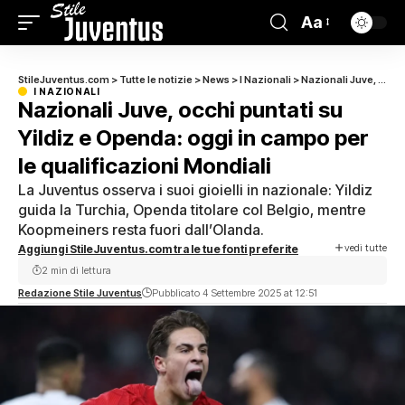
Aa
StileJuventus.com
>
Tutte le notizie
>
News
>
I Nazionali
>
Nazionali Juve, occhi puntati su Yildiz e Openda: oggi in campo per le qualificazioni Mondiali
I NAZIONALI
Nazionali Juve, occhi puntati su
Yildiz e Openda: oggi in campo per
le qualificazioni Mondiali
La Juventus osserva i suoi gioielli in nazionale: Yildiz
guida la Turchia, Openda titolare col Belgio, mentre
Koopmeiners resta fuori dall’Olanda.
vedi tutte
Aggiungi StileJuventus.com tra le tue fonti preferite
2 min di lettura
Redazione Stile Juventus
Pubblicato 4 Settembre 2025 at 12:51