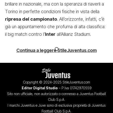
brillare in nazionale, ma con la speranza di riaverli a
Torino in perfette condizioni fisiche in vista della
ripresa del campionato
. All’orizzonte, infatti, c’è
già un appuntamento che profuma di alta classifica:
il big match contro l’
Inter
all’Allianz Stadium.
Continua a leggere StileJuventus.com
Copyright © 2024-2025 StileJuventus.com
Editor Digital Studio
– P.Iva 01742970559
Sito non ufficiale, non autorizzato o connesso a Juventus Football
Club S.p.A.
I marchi Juventus e Juve sono di esclusiva proprietà di Juventus
Football Club S.p.A.