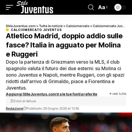
Aa
StileJuventus.com
>
Tutte le notizie
>
Calciomercato
>
Calciomercato Juventus
CALCIOMERCATO JUVENTUS
Atletico Madrid, doppio addio sulle
fasce? Italia in agguato per Molina
e Ruggeri
Dopo la partenza di Griezmann verso la MLS, il club
spagnolo valuta il futuro dei due esterni: su Molina ci
sono Juventus e Napoli, mentre Ruggeri, con gli spazi
ridotti dall'arrivo di Grimaldo, piace a Fiorentina e
Juventus.
vedi tutte
Aggiungi StileJuventus.com tra le tue fonti preferite
3 min di lettura
Redazione
Pubblicato 28 Giugno 2026 at 13:56