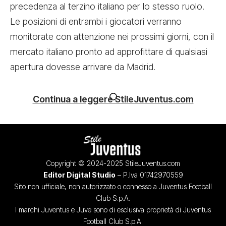
precedenza al terzino italiano per lo stesso ruolo.
Le posizioni di entrambi i giocatori verranno
monitorate con attenzione nei prossimi giorni, con il
mercato italiano pronto ad approfittare di qualsiasi
apertura dovesse arrivare da Madrid.
Continua a leggere StileJuventus.com
Copyright © 2024-2025 StileJuventus.com
Editor Digital Studio
– P.Iva 01742970559
Sito non ufficiale, non autorizzato o connesso a Juventus Football
Club S.p.A.
I marchi Juventus e Juve sono di esclusiva proprietà di Juventus
Football Club S.p.A.