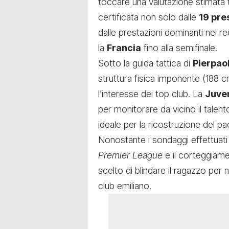
toccare una valutazione stimata t
certificata non solo dalle
19 pre
dalle prestazioni dominanti nel 
la
Francia
fino alla semifinale.
Sotto la guida tattica di
Pierpaol
struttura fisica imponente (188 c
l’interesse dei top club.
La
Juve
per monitorare da vicino il talen
ideale per la ricostruzione del p
Nonostante i sondaggi effettuati
Premier League
e il corteggiam
scelto di blindare il ragazzo pe
club emiliano.