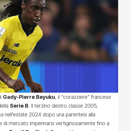
di
Gady-Pierre Beyuku
, il “corazziere” francese
della
Serie B
. Il terzino destro classe 2005,
na
nell’estate 2024 dopo una parentesi alla
lore di mercato impennarsi vertiginosamente fino a