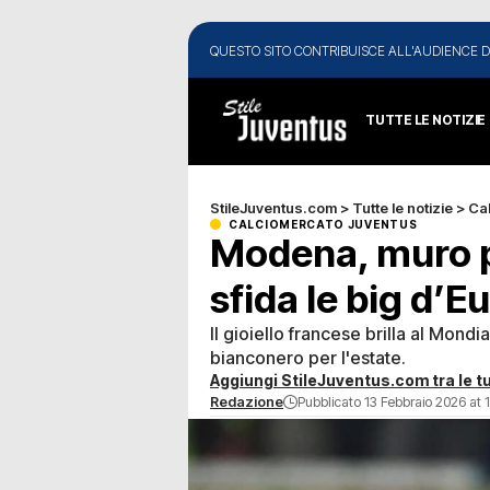
QUESTO SITO CONTRIBUISCE ALL'AUDIENCE D
TUTTE LE NOTIZIE
StileJuventus.com
>
Tutte le notizie
>
Ca
CALCIOMERCATO JUVENTUS
Modena, muro p
sfida le big d’E
Il gioiello francese brilla al Mondi
bianconero per l'estate.
Aggiungi StileJuventus.com tra le tu
Redazione
Pubblicato 13 Febbraio 2026 at 1