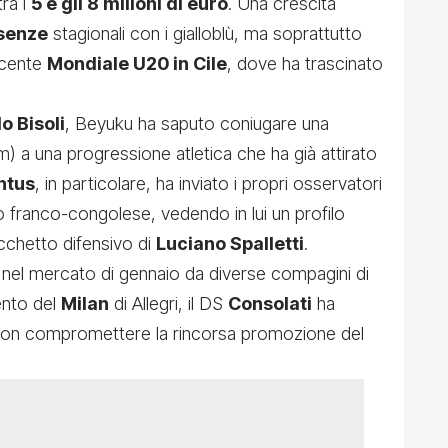
ra i
5 e gli 8 milioni di euro
. Una crescita
senze
stagionali con i gialloblù, ma soprattutto
recente
Mondiale U20 in Cile
, dove ha trascinato
o Bisoli
, Beyuku ha saputo coniugare una
m) a una progressione atletica che ha già attirato
ntus
, in particolare, ha inviato i propri osservatori
to franco-congolese, vedendo in lui un profilo
acchetto difensivo di
Luciano Spalletti
.
 nel mercato di gennaio da diverse compagini di
ento del
Milan
di Allegri, il DS
Consolati
ha
r non compromettere la rincorsa promozione del