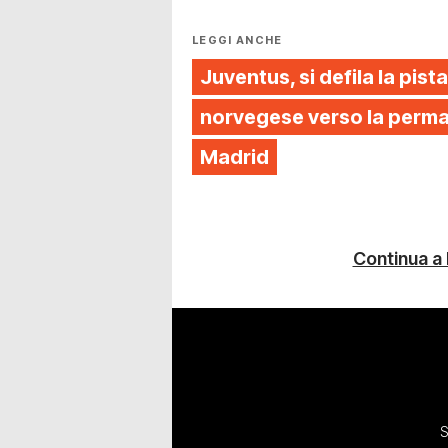
LEGGI ANCHE
Juventus, si defila la pista
norvegese verso la perman
Madrid
Continua a
S