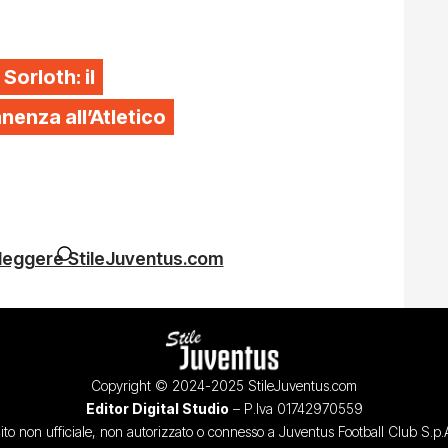
 Sorloth: il
enza all’Atletico
 leggere StileJuventus.com
Copyright © 2024-2025 StileJuventus.com
Editor Digital Studio
– P.Iva 01742970559
ito non ufficiale, non autorizzato o connesso a Juventus Football Club S.p.