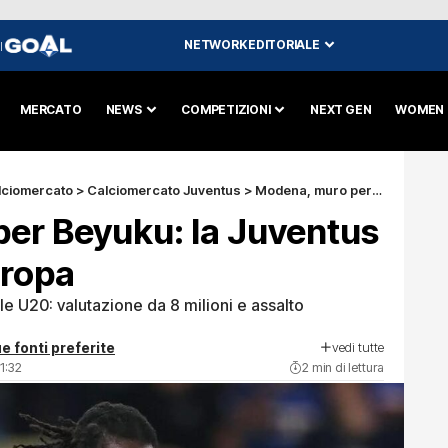
NETWORK EDITORIALE
I
MERCATO
NEWS
COMPETIZIONI
NEXT GEN
WOMEN
lciomercato
>
Calciomercato Juventus
>
Modena, muro per Beyuku: la Juventus sfida le big d’Europa
er Beyuku: la Juventus
uropa
ale U20: valutazione da 8 milioni e assalto
vedi tutte
e fonti preferite
1:32
2 min di lettura