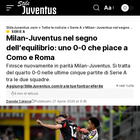
Aa
StileJuventus.com
>
Tutte le notizie
>
Serie A
>
Milan-Juventus nel segno dell’equilibrio: uno 0-0 che piace a Como e Roma
SERIE A
Milan-Juventus nel segno
dell’equilibrio: uno 0-0 che piace a
Como e Roma
Finisce nuovamente in parità Milan-Juventus. Si tratta
del quarto 0-0 nelle ultime cinque partite di Serie A
tra le due squadre.
vedi tutte
Aggiungi StileJuventus.com tra le tue fonti preferite
4 min di lettura
Davide Catena
Pubblicato 27 Aprile 2026 at 9:36