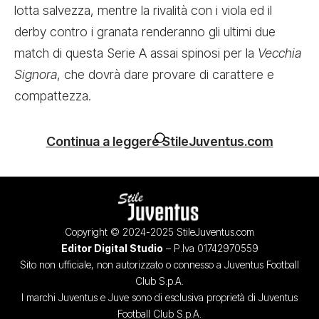
lotta salvezza, mentre la rivalità con i viola ed il
derby contro i granata renderanno gli ultimi due
match di questa Serie A assai spinosi per la
Vecchia
Signora
, che dovrà dare provare di carattere e
compattezza.
Continua a leggere StileJuventus.com
Copyright © 2024-2025 StileJuventus.com
Editor Digital Studio
– P.Iva 01742970559
Sito non ufficiale, non autorizzato o connesso a Juventus Football
Club S.p.A.
I marchi Juventus e Juve sono di esclusiva proprietà di Juventus
Football Club S.p.A.