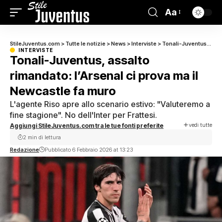
Aa
StileJuventus.com
>
Tutte le notizie
>
News
>
Interviste
>
Tonali-Juventus, assalto rimandato: l’Arsenal ci prova ma il Newcastle fa muro
INTERVISTE
Tonali-Juventus, assalto
rimandato: l’Arsenal ci prova ma il
Newcastle fa muro
L'agente Riso apre allo scenario estivo: "Valuteremo a
fine stagione". No dell'Inter per Frattesi.
vedi tutte
Aggiungi StileJuventus.com tra le tue fonti preferite
2 min di lettura
Redazione
Pubblicato 6 Febbraio 2026 at 13:23