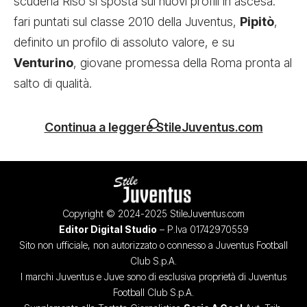
scuderia Riso si sposta sui nuovi profili in ascesa:
fari puntati sul classe 2010 della Juventus,
Pipitò
,
definito un profilo di assoluto valore, e su
Venturino
, giovane promessa della Roma pronta al
salto di qualità.
Continua a leggere StileJuventus.com
Copyright © 2024-2025 StileJuventus.com
Editor Digital Studio
– P.Iva 01742970559
Sito non ufficiale, non autorizzato o connesso a Juventus Football
Club S.p.A.
I marchi Juventus e Juve sono di esclusiva proprietà di Juventus
Football Club S.p.A.