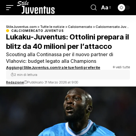
Aa
StileJuventus.com
>
Tutte le notizie
>
Calciomercato
>
Calciomercato Juventus
CALCIOMERCATO JUVENTUS
Lukaku-Juventus: Ottolini prepara il
blitz da 40 milioni per l’attacco
Scouting alla Continassa per il nuovo partner di
Vlahovic: budget legato alla Champions
vedi tutte
Aggiungi StileJuventus.com tra le tue fonti preferite
2 min di lettura
Redazione
Pubblicato 31 Marzo 2026 at 9:00