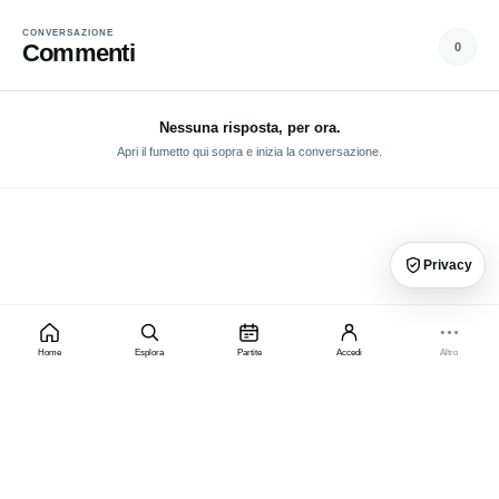
CONVERSAZIONE
Commenti
0
Nessuna risposta, per ora.
Apri il fumetto qui sopra e inizia la conversazione.
Privacy
Home
Esplora
Partite
Accedi
Altro
×
PRIVACY, PUBBLICITÀ E PREMIUM