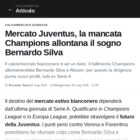
STILEJUVENTUS
←
Articolo
CALCIOMERCATO JUVENTUS
Mercato Juventus, la mancata
Champions allontana il sogno
Bernardo Silva
Il calciomercato bianconero è ad un bivio. Il fallimento Champions
allontanerebbe Bernardo Silva e Alisson: per questo la dirigenza
punta nuovi profili, tutti ex Serie A
Di
Riccardo Sassi
20 mag 2026 · 13:09
Aggiornato 20 mag 2026 · 13:09
Il destino del
mercato estivo bianconero
dipenderà
dall'ultima giornata di Serie A. Qualificarsi in
Champions
League
o in
Europa League
, potrebbe stravolgere il
futuro
della Juventus
. I punti persi contro Verona e Fiorentina
potrebbero far sfumare colpi come Bernardo Silva e