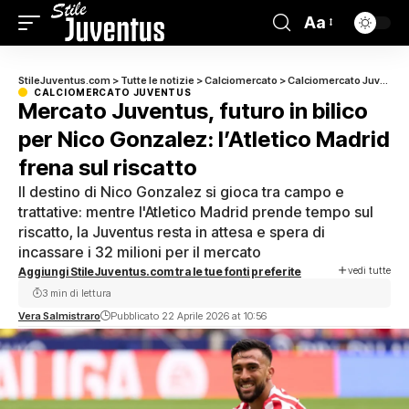
Aa
StileJuventus.com
>
Tutte le notizie
>
Calciomercato
>
Calciomercato Juventus
CALCIOMERCATO JUVENTUS
Mercato Juventus, futuro in bilico
per Nico Gonzalez: l’Atletico Madrid
frena sul riscatto
Il destino di Nico Gonzalez si gioca tra campo e
trattative: mentre l'Atletico Madrid prende tempo sul
riscatto, la Juventus resta in attesa e spera di
incassare i 32 milioni per il mercato
vedi tutte
Aggiungi StileJuventus.com tra le tue fonti preferite
3 min di lettura
Vera Salmistraro
Pubblicato 22 Aprile 2026 at 10:56