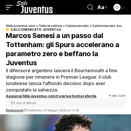
Aa
StileJuventus.com
>
Tutte le notizie
>
Calciomercato
>
Calciomercato Juventus
CALCIOMERCATO JUVENTUS
Marcos Senesi a un passo dal
Tottenham: gli Spurs accelerano a
parametro zero e beffano la
Juventus
Il difensore argentino lascerà il Bournemouth a fine
stagione per rimanere in Premier League: il club
londinese lancia l'affondo decisivo dopo aver
conquistato la salvezza.
vedi tutte
Aggiungi StileJuventus.com tra le tue fonti preferite
2 min di lettura
Redazione
Pubblicato 25 Maggio 2026 at 12:40