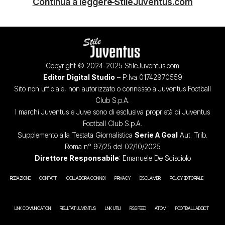
Continua a leggere StileJuventus.com
Copyright © 2024-2025 StileJuventus.com
Editor Digital Studio
– P.Iva 01742970559
Sito non ufficiale, non autorizzato o connesso a Juventus Football
Club S.p.A.
I marchi Juventus e Juve sono di esclusiva proprietà di Juventus
Football Club S.p.A.
Supplemento alla Testata Giornalistica
Serie A Goal
Aut. Trib.
Roma n° 97/25 del 02/10/2025
Direttore Responsabile
: Emanuele De Scisciolo
REDAZIONE
CONTATTI
COLLABORA CON NOI
PRIVACY
DISCLAIMER
POLICY EDITORIALE
LINK COMUNICATION
RISULTATI JUVENTUS
LINK UTILI
RSS FEED
ATOM
FOOTBALL ADDICT