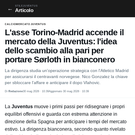
STILEJUVENTUS
←
Articolo
CALCIOMERCATO JUVENTUS
L'asse Torino-Madrid accende il
mercato della Juventus: l'idea
dello scambio alla pari per
portare Sørloth in bianconero
La dirigenza studia un'operazione strategica con l'Atletico Madrid
per assicurarsi il centravanti norvegese. Nico Gonzalez la chiave
per sbloccare l'affare e anticipare il dopo Vlahovic.
Di
Redazione
30 mag 2026 · 10:39
Aggiornato 30 mag 2026 · 10:39
La
Juventus
muove i primi passi per ridisegnare i propri
equilibri offensivi e guarda con estrema attenzione in
direzione della Spagna per anticipare i tempi del mercato
estivo. La dirigenza bianconera, secondo quanto rivelato