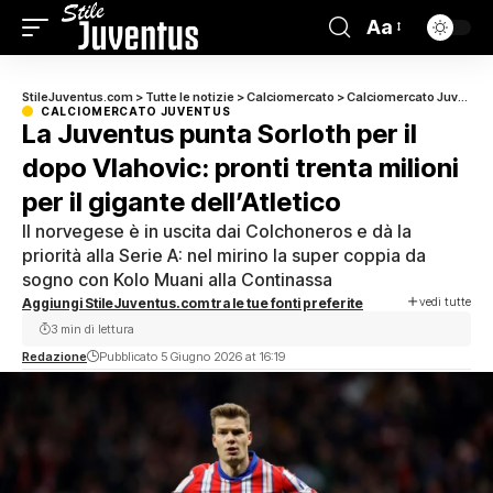
Aa
StileJuventus.com
>
Tutte le notizie
>
Calciomercato
>
Calciomercato Juventus
CALCIOMERCATO JUVENTUS
La Juventus punta Sorloth per il
dopo Vlahovic: pronti trenta milioni
per il gigante dell’Atletico
Il norvegese è in uscita dai Colchoneros e dà la
priorità alla Serie A: nel mirino la super coppia da
sogno con Kolo Muani alla Continassa
vedi tutte
Aggiungi StileJuventus.com tra le tue fonti preferite
3 min di lettura
Redazione
Pubblicato 5 Giugno 2026 at 16:19