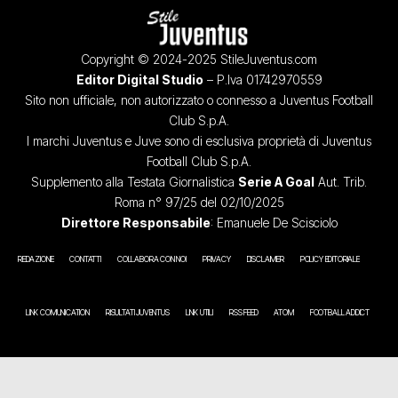
Copyright © 2024-2025 StileJuventus.com
Editor Digital Studio
– P.Iva 01742970559
Sito non ufficiale, non autorizzato o connesso a Juventus Football
Club S.p.A.
I marchi Juventus e Juve sono di esclusiva proprietà di Juventus
Football Club S.p.A.
Supplemento alla Testata Giornalistica
Serie A Goal
Aut. Trib.
Roma n° 97/25 del 02/10/2025
Direttore Responsabile
: Emanuele De Scisciolo
REDAZIONE
CONTATTI
COLLABORA CON NOI
PRIVACY
DISCLAIMER
POLICY EDITORIALE
LINK COMUNICATION
RISULTATI JUVENTUS
LINK UTILI
RSS FEED
ATOM
FOOTBALL ADDICT