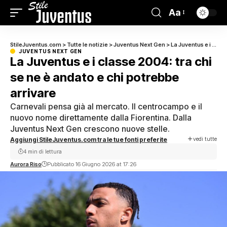
Aa
StileJuventus.com
>
Tutte le notizie
>
Juventus Next Gen
>
La Juventus e i classe 2004: tra chi se ne è andato e chi potrebbe arrivare
JUVENTUS NEXT GEN
La Juventus e i classe 2004: tra chi
se ne è andato e chi potrebbe
arrivare
Carnevali pensa già al mercato. Il centrocampo e il
nuovo nome direttamente dalla Fiorentina. Dalla
Juventus Next Gen crescono nuove stelle.
vedi tutte
Aggiungi StileJuventus.com tra le tue fonti preferite
4 min di lettura
Aurora Riso
Pubblicato 16 Giugno 2026 at 17:26