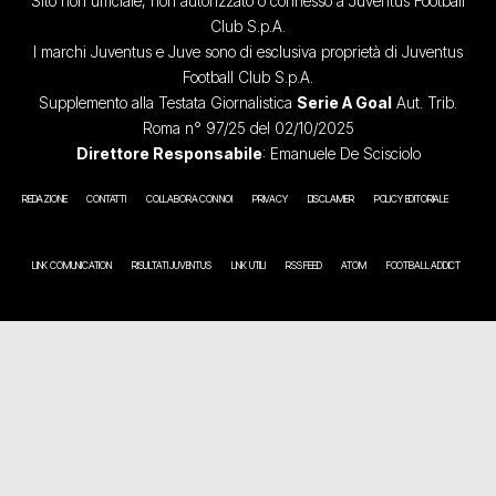
Sito non ufficiale, non autorizzato o connesso a Juventus Football
Club S.p.A.
I marchi Juventus e Juve sono di esclusiva proprietà di Juventus
Football Club S.p.A.
Supplemento alla Testata Giornalistica
Serie A Goal
Aut. Trib.
Roma n° 97/25 del 02/10/2025
Direttore Responsabile
: Emanuele De Scisciolo
REDAZIONE
CONTATTI
COLLABORA CON NOI
PRIVACY
DISCLAIMER
POLICY EDITORIALE
LINK COMUNICATION
RISULTATI JUVENTUS
LINK UTILI
RSS FEED
ATOM
FOOTBALL ADDICT