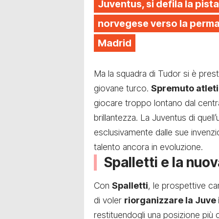
Juventus, si defila la pista
norvegese verso la perman
Madrid
Ma la squadra di Tudor si è pres
giovane turco.
Spremuto atlet
giocare troppo lontano dal centr
brillantezza. La Juventus di que
esclusivamente dalle sue invenzi
talento ancora in evoluzione.
Spalletti e la nuov
Con
Spalletti
, le prospettive c
di voler
riorganizzare la Juve 
restituendogli una posizione più 