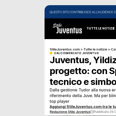
QUESTO SITO CONTRIBUISCE ALL'AUDIENCE D
TUTTE LE NOTIZIE
StileJuventus.com
>
Tutte le notizie
>
Ca
CALCIOMERCATO JUVENTUS
Juventus, Yildiz
progetto: con Spa
tecnico e simbo
Dalla gestione Tudor alla nuova era 
riferimento della Juve. Ma per blin
top player
Aggiungi StileJuventus.com tra le tu
Redazione Stile Juventus
Pubblicato 29 O