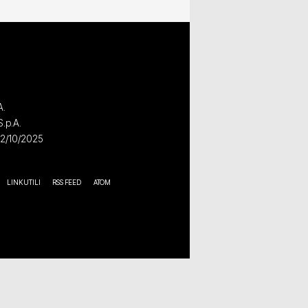
A.
S.p.A.
02/10/2025
LINK UTILI
RSS FEED
ATOM