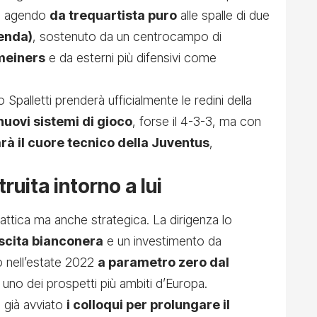
co agendo
da trequartista puro
alle spalle di due
penda)
, sostenuto da un centrocampo di
meiners
e da esterni più difensivi come
Spalletti prenderà ufficialmente le redini della
nuovi sistemi di gioco
, forse il 4-3-3, ma con
arà il cuore tecnico della Juventus
,
uita intorno a lui
 tattica ma anche strategica. La dirigenza lo
ascita bianconera
e un investimento da
to nell’estate 2022
a parametro zero dal
i uno dei prospetti più ambiti d’Europa.
a già avviato
i colloqui per prolungare il