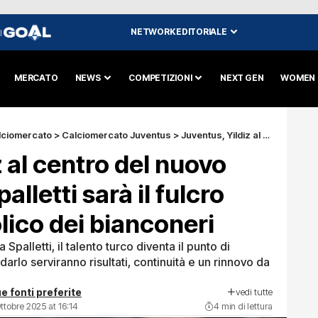
NETWORK EDITORIALE
I
MERCATO
NEWS
COMPETIZIONI
NEXT GEN
WOMEN
lciomercato
>
Calciomercato Juventus
>
Juventus, Yildiz al centro del nuovo progetto: con Spalletti sarà il fulcro tecnico e simbolico dei bianconeri
 al centro del nuovo
lletti sarà il fulcro
lico dei bianconeri
Spalletti, il talento turco diventa il punto di
darlo serviranno risultati, continuità e un rinnovo da
vedi tutte
e fonti preferite
ttobre 2025 at 16:14
4 min di lettura