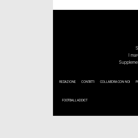
S
I mar
Supplement
REDAZIONE
CONTATTI
COLLABORA CON NOI
P
FOOTBALL ADDICT