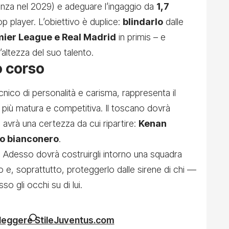
nza nel 2029) e adeguare l’ingaggio da
1,7
p player. L’obiettivo è duplice:
blindarlo
dalle
ier League e Real Madrid
in primis – e
l’altezza del suo talento.
vo corso
ecnico di personalità e carisma, rappresenta il
più matura e competitiva. Il toscano dovrà
 avrà una certezza da cui ripartire:
Kenan
uro bianconero
.
. Adesso dovrà costruirgli intorno una squadra
o e, soprattutto, proteggerlo dalle sirene di chi —
 gli occhi su di lui.
 leggere StileJuventus.com