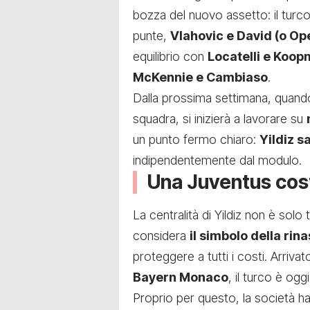
bozza del nuovo assetto: il tur
punte,
Vlahovic e David (o O
equilibrio con
Locatelli e Koop
McKennie e Cambiaso
.
Dalla prossima settimana, quando 
squadra, si inizierà a lavorare su
un punto fermo chiaro:
Yildiz s
indipendentemente dal modulo.
Una Juventus costr
La centralità di Yildiz non è solo
considera
il simbolo della rin
proteggere a tutti i costi. Arriva
Bayern Monaco
, il turco è ogg
Proprio per questo, la società h