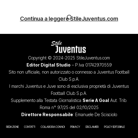
Continua a leggere StileJuventus.com
Copyright © 2024-2025 StileJuventus.com
Editor Digital Studio
– P.Iva 01742970559
Sito non ufficiale, non autorizzato o connesso a Juventus Football
Club S.p.A.
I marchi Juventus e Juve sono di esclusiva proprietà di Juventus
Football Club S.p.A.
Supplemento alla Testata Giornalistica
Serie A Goal
Aut. Trib.
Roma n° 97/25 del 02/10/2025
Direttore Responsabile
: Emanuele De Scisciolo
REDAZIONE
CONTATTI
COLLABORA CON NOI
PRIVACY
DISCLAIMER
POLICY EDITORIALE