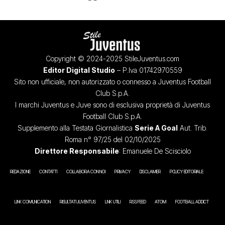
Copyright © 2024-2025 StileJuventus.com
Editor Digital Studio
– P.Iva 01742970559
Sito non ufficiale, non autorizzato o connesso a Juventus Football
Club S.p.A.
I marchi Juventus e Juve sono di esclusiva proprietà di Juventus
Football Club S.p.A.
Supplemento alla Testata Giornalistica
Serie A Goal
Aut. Trib.
Roma n° 97/25 del 02/10/2025
Direttore Responsabile
: Emanuele De Scisciolo
REDAZIONE
CONTATTI
COLLABORA CON NOI
PRIVACY
DISCLAIMER
POLICY EDITORIALE
LINK COMUNICATION
RISULTATI JUVENTUS
LINK UTILI
RSS FEED
ATOM
FOOTBALL ADDICT