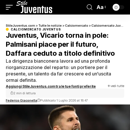
Aa
StileJuventus.com
>
Tutte le notizie
>
Calciomercato
>
Calciomercato Juventus
CALCIOMERCATO JUVENTUS
Juventus, Vicario torna in pole:
Palmisani piace per il futuro,
Daffara ceduto a titolo definitivo
La dirigenza bianconera lavora ad una profonda
riorganizzazione del reparto: un portiere per il
presente, un talento da far crescere ed un'uscita
ormai definita.
vedi tutte
Aggiungi StileJuventus.com tra le tue fonti preferite
2 min di lettura
Federico Giaconella
Pubblicato 1 Luglio 2026 at 18:47