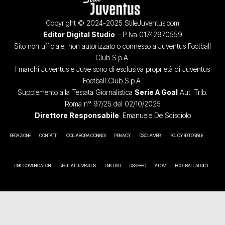
Copyright © 2024-2025 StileJuventus.com
Editor Digital Studio
– P.Iva 01742970559
Sito non ufficiale, non autorizzato o connesso a Juventus Football
Club S.p.A.
I marchi Juventus e Juve sono di esclusiva proprietà di Juventus
Football Club S.p.A.
Supplemento alla Testata Giornalistica
Serie A Goal
Aut. Trib.
Roma n° 97/25 del 02/10/2025
Direttore Responsabile
: Emanuele De Scisciolo
REDAZIONE
CONTATTI
COLLABORA CON NOI
PRIVACY
DISCLAIMER
POLICY EDITORIALE
LINK COMUNICATION
RISULTATI JUVENTUS
LINK UTILI
RSS FEED
ATOM
FOOTBALL ADDICT