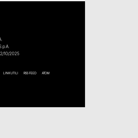
A.
S.p.A.
02/10/2025
LINK UTILI
RSS FEED
ATOM