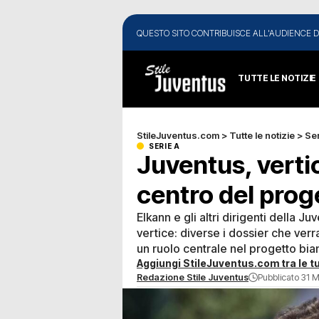
QUESTO SITO CONTRIBUISCE ALL'AUDIENCE D
TUTTE LE NOTIZIE
StileJuventus.com
>
Tutte le notizie
>
Ser
SERIE A
Juventus, verti
centro del prog
Elkann e gli altri dirigenti della 
vertice: diverse i dossier che verr
un ruolo centrale nel progetto bi
Aggiungi StileJuventus.com tra le tu
Redazione Stile Juventus
Pubblicato 31 