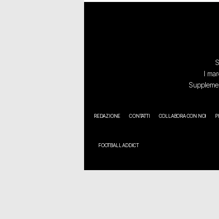
S
I mar
Supplement
REDAZIONE
CONTATTI
COLLABORA CON NOI
P
FOOTBALL ADDICT