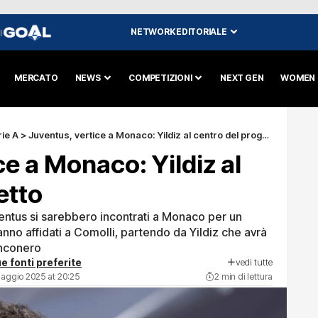
NETWORK EDITORIALE
I
MERCATO
NEWS
COMPETIZIONI
NEXT GEN
WOMEN
ie A
>
Juventus, vertice a Monaco: Yildiz al centro del progetto
ce a Monaco: Yildiz al
etto
Juventus si sarebbero incontrati a Monaco per un
anno affidati a Comolli, partendo da Yildiz che avrà
anconero
vedi tutte
e fonti preferite
Maggio 2025 at 20:25
2 min di lettura