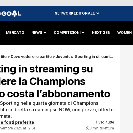
NETWORK EDITORIALE
I
MERCATO
NEWS
COMPETIZIONI
NEXT GEN
WOMEN
tite
>
Dove vedere le partite
>
Juventus-Sporting in streaming su NOW: come vedere la Champions League e quanto costa l’abbonamento
ing in streaming su
ere la Champions
o costa l’abbonamento
lo Sporting nella quarta giornata di Champions
ta in diretta streaming su NOW, con prezzi, offerte
nate.
vedi tutte
e fonti preferite
ovembre 2025 at 12:51
3 min di lettura