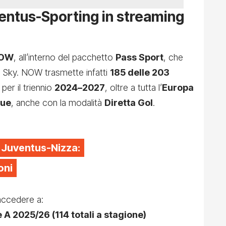
ntus-Sporting in streaming
NOW
, all’interno del pacchetto
Pass Sport
, che
di Sky. NOW trasmette infatti
185 delle 203
per il triennio
2024–2027
, oltre a tutta l’
Europa
gue
, anche con la modalità
Diretta Gol
.
 Juventus-Nizza:
oni
 accedere a:
 A 2025/26 (114 totali a stagione)