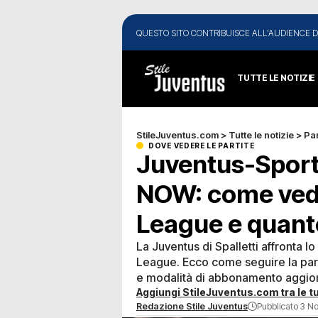
QUESTO SITO CONTRIBUISCE ALL'AUDIENCE D
TUTTE LE NOTIZIE
StileJuventus.com
>
Tutte le notizie
>
Par
DOVE VEDERE LE PARTITE
Juventus-Sport
NOW: come ved
League e quant
La Juventus di Spalletti affronta 
League. Ecco come seguire la parti
e modalità di abbonamento aggior
Aggiungi StileJuventus.com tra le tu
Redazione Stile Juventus
Pubblicato 3 N