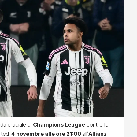
ida cruciale di
Champions League
contro lo
rtedì
4 novembre alle ore 21:00
all’
Allianz