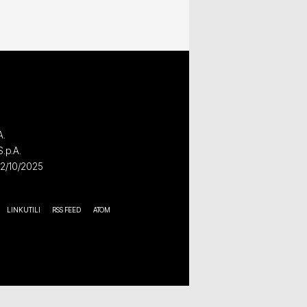
A.
S.p.A.
02/10/2025
LINK UTILI
RSS FEED
ATOM