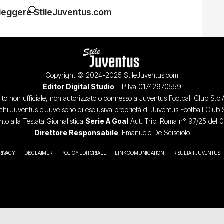
 leggere StileJuventus.com
Copyright © 2024-2025 StileJuventus.com
Editor Digital Studio
– P.Iva 01742970559
ito non ufficiale, non autorizzato o connesso a Juventus Football Club S.p.
chi Juventus e Juve sono di esclusiva proprietà di Juventus Football Club 
o alla Testata Giornalistica
Serie A Goal
Aut. Trib. Roma n° 97/25 del 
Direttore Responsabile
: Emanuele De Scisciolo
RIVACY
DISCLAIMER
POLICY EDITORIALE
LINK COMUNICATION
RISULTATI JUVENTUS