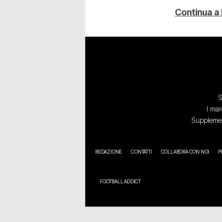
Continua a
S
I mar
Supplement
REDAZIONE
CONTATTI
COLLABORA CON NOI
P
FOOTBALL ADDICT