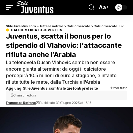
Aa
StileJuventus.com
>
Tutte le notizie
>
Calciomercato
>
Calciomercato Juventus
CALCIOMERCATO JUVENTUS
Juventus, scatta il bonus per lo
stipendio di Vlahovic: l’attaccante
rifiuta anche l’Arabia
La telenovela Dusan Vlahovic sembra non essere
ancora giunta al termine: da oggi il calciatore
percepirà 10.5 milioni di euro a stagione, e intanto
rifiuta tutte le mete, dalla Turchia all'Arabia
vedi tutte
Aggiungi StileJuventus.com tra le tue fonti preferite
3 min di lettura
Francesca Rofrano
Pubblicato 30 Giugno 2025 at 15:15