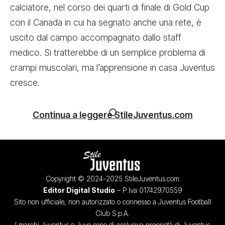
calciatore, nel corso dei quarti di finale di Gold Cup
con il Canada in cui ha segnato anche una rete, è
uscito dal campo accompagnato dallo staff
medico. Si tratterebbe di un semplice problema di
crampi muscolari, ma l’apprensione in casa Juventus
cresce.
Continua a leggere StileJuventus.com
Copyright © 2024-2025 StileJuventus.com
Editor Digital Studio
– P.Iva 01742970559
Sito non ufficiale, non autorizzato o connesso a Juventus Football
Club S.p.A.
I marchi Juventus e Juve sono di esclusiva proprietà di Juventus