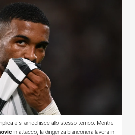
plica e si arricchisce allo stesso tempo. Mentre
hovic
in attacco, la dirigenza bianconera lavora in