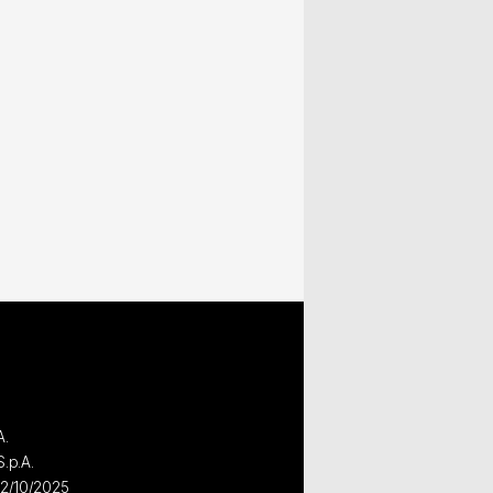
A.
S.p.A.
02/10/2025