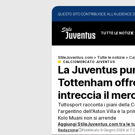
QUESTO SITO CONTRIBUISCE ALL'AUDIENCE D
TUTTE LE NOTIZIE
StileJuventus.com
>
Tutte le notizie
>
Ca
CALCIOMERCATO JUVENTUS
La Juventus pun
Tottenham offre
intreccia il me
Tuttosport racconta i piani della C
l'argentino dell'Aston Villa è la pr
Kolo Muani non si arrende
Aggiungi StileJuventus.com tra le tu
Redazione
Pubblicato 9 Giugno 2026 at 7: