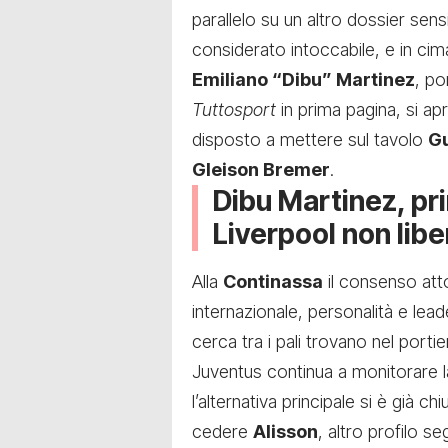
parallelo su un altro dossier sensib
considerato intoccabile, e in cima 
Emiliano “Dibu” Martinez
, po
Tuttosport
in prima pagina, si ap
disposto a mettere sul tavolo
Gu
Gleison Bremer
.
Dibu Martinez, prim
Liverpool non libe
Alla
Continassa
il consenso att
internazionale, personalità e lead
cerca tra i pali trovano nel porti
Juventus continua a monitorare 
l’alternativa principale si è già chiu
cedere
Alisson
, altro profilo s