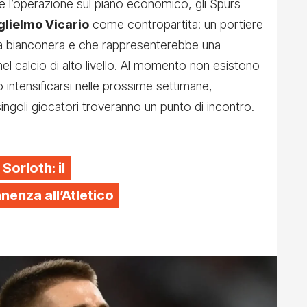
e l’operazione sul piano economico, gli Spurs
lielmo Vicario
come contropartita: un portiere
za bianconera e che rappresenterebbe una
nel calcio di alto livello. Al momento non esistono
 intensificarsi nelle prossime settimane,
singoli giocatori troveranno un punto di incontro.
 Sorloth: il
enza all’Atletico