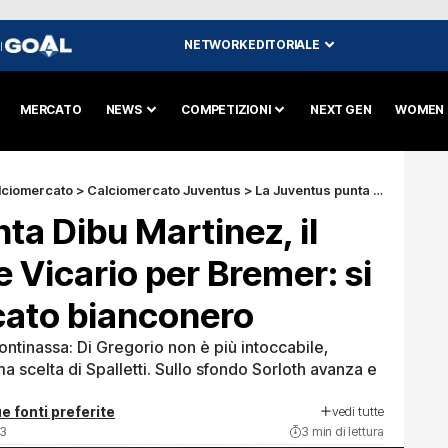
NETWORK EDITORIALE
I
MERCATO
NEWS
COMPETIZIONI
NEXT GEN
WOMEN
lciomercato
>
Calciomercato Juventus
>
La Juventus punta Dibu Martinez, il Tottenham offre Vicario per Bremer: si intreccia il mercato bianconero
ta Dibu Martinez, il
 Vicario per Bremer: si
rcato bianconero
ontinassa: Di Gregorio non è più intoccabile,
ima scelta di Spalletti. Sullo sfondo Sorloth avanza e
vedi tutte
e fonti preferite
23
3 min di lettura