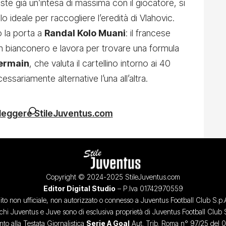
ste già un’intesa di massima con il giocatore, si
o ideale per raccogliere l’eredità di Vlahovic.
 la porta a
Randal Kolo Muani
: il francese
in bianconero e lavora per trovare una formula
Germain
, che valuta il cartellino intorno ai 40
essariamente alternative l’una all’altra.
 leggere StileJuventus.com
Copyright © 2024-2025 StileJuventus.com
Editor Digital Studio
– P.Iva 01742970559
ito non ufficiale, non autorizzato o connesso a Juventus Football Club S.p.
chi Juventus e Juve sono di esclusiva proprietà di Juventus Football Club 
o alla Testata Giornalistica
Serie A Goal
Aut. Trib. Roma n° 97/25 del 