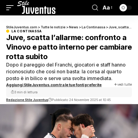
Aa
StileJuventus.com
>
Tutte le notizie
>
News
>
La Continassa
>
Juve, scatta l’allarme: confronto a Vinovo e patto interno per cambiare rotta subito
LA CONTINASSA
Juve, scatta l’allarme: confronto a
Vinovo e patto interno per cambiare
rotta subito
Dopo il pareggio del Franchi, giocatori e staff hanno
riconosciuto che così non basta: la corsa al quarto
posto è in bilico e serve una svolta immediata.
vedi tutte
Aggiungi StileJuventus.com tra le tue fonti preferite
3 min di lettura
Redazione Stile Juventus
Pubblicato 24 Novembre 2025 at 10:45