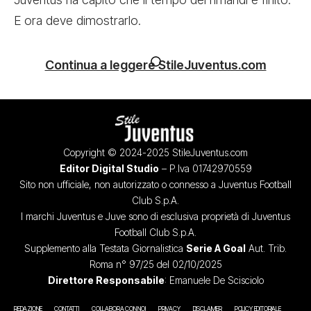
E ora deve dimostrarlo.
Continua a leggere StileJuventus.com
Copyright © 2024-2025 StileJuventus.com
Editor Digital Studio
– P.Iva 01742970559
Sito non ufficiale, non autorizzato o connesso a Juventus Football
Club S.p.A.
I marchi Juventus e Juve sono di esclusiva proprietà di Juventus
Football Club S.p.A.
Supplemento alla Testata Giornalistica
Serie A Goal
Aut. Trib.
Roma n° 97/25 del 02/10/2025
Direttore Responsabile
: Emanuele De Scisciolo
REDAZIONE
CONTATTI
COLLABORA CON NOI
PRIVACY
DISCLAIMER
POLICY EDITORIALE