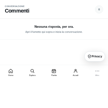
CONVERSAZIONE
Commenti
0
Nessuna risposta, per ora.
Apri il fumetto qui sopra e inizia la conversazione.
Privacy
Home
Esplora
Partite
Accedi
Altro
×
PRIVACY, PUBBLICITÀ E PREMIUM