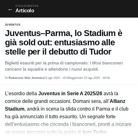
STILEJUVENTUS
←
Articolo
JUVENTUS
Juventus–Parma, lo Stadium è
già sold out: entusiasmo alle
stelle per il debutto di Tudor
Biglietti esauriti per la prima di campionato: i tifosi bianconeri
caricano la squadra e attendono i nuovi acquisti.
Di
Redazione Stile Juventus
23 ago 2025 · 19:59
Aggiornato 23 ago 2025 · 19:59
L’esordio della
Juventus in Serie A 2025/26
avrà la
cornice delle grandi occasioni. Domani sera, all’
Allianz
Stadium
, andrà in scena la sfida contro il Parma e il club
ha già annunciato il tutto esaurito. Un segnale forte
dell’entusiasmo che circonda i bianconeri, pronti a iniziare
un nuovo percorso sotto la guida di
Igor Tudor
.