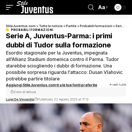
Aa
StileJuventus.com
>
Tutte le notizie
>
Partite
>
Probabili formazioni
>
Serie A, Juventus-Parma: i primi dubbi di Tudor sulla formazione
PROBABILI FORMAZIONI
Serie A, Juventus-Parma: i primi
dubbi di Tudor sulla formazione
Esordio stagionale per la Juventus, impegnata
all'Allianz Stadium domenica contro il Parma. Tudor
starebbe sciogliendo i dubbi di formazione. Una
possibile sorpresa riguarda l'attacco: Dusan Vlahovic
potrebbe partire titolare
vedi tutte
Aggiungi StileJuventus.com tra le tue fonti preferite
3 min di lettura
Luigi De Vincentis
Pubblicato 22 Agosto 2025 at 11:12