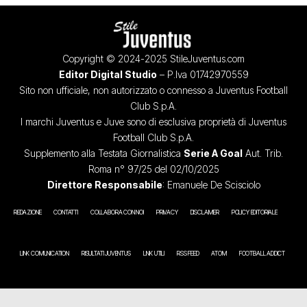
Copyright © 2024-2025 StileJuventus.com
Editor Digital Studio
– P.Iva 01742970559
Sito non ufficiale, non autorizzato o connesso a Juventus Football
Club S.p.A.
I marchi Juventus e Juve sono di esclusiva proprietà di Juventus
Football Club S.p.A.
Supplemento alla Testata Giornalistica
Serie A Goal
Aut. Trib.
Roma n° 97/25 del 02/10/2025
Direttore Responsabile
: Emanuele De Scisciolo
REDAZIONE
CONTATTI
COLLABORA CON NOI
PRIVACY
DISCLAIMER
POLICY EDITORIALE
LINK COMUNICATION
RISULTATI JUVENTUS
LINK UTILI
RSS FEED
ATOM
FOOTBALL ADDICT