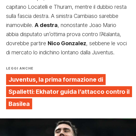
capitano Locatelli e Thuram, mentre il dubbio resta
sulla fascia destra. A sinistra Cambiaso sarebbe
inamovibile.
A destra
, nonostante Joao Mario
abbia disputato un’ottima prova contro l’Atalanta,
dovrebbe partire
Nico Gonzalez
, sebbene
le voci
di mercato
lo indichino lontano dalla Juventus.
LEGGI ANCHE
Juventus, la prima formazione di
Spalletti: Ekhator guida l’attacco contro il
Basilea