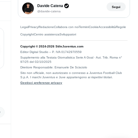
Collaboratore verificato StileJuve
Davide Catena
Segui
@davide-catena
Legal
Privacy
Redazione
Collabora con noi
Termini
Cookie
Accessibilità
Regole
Copyright
Centro assistenza
Sviluppatori
Copyright © 2024-2026 StileJuventus.com
Editor Digital Studio – P. IVA 01742970559
Supplemento alla Testata Giornalistica Serie A Goal · Aut. Trib. Roma n°
97/25 del 02/10/2025
Direttore Responsabile: Emanuele De Scisciolo
Sito non ufficiale, non autorizzato o connesso a Juventus Football Club
S.p.A. I marchi Juventus e Juve appartengono ai rispettivi titolari.
Gestisci preferenze privacy
0