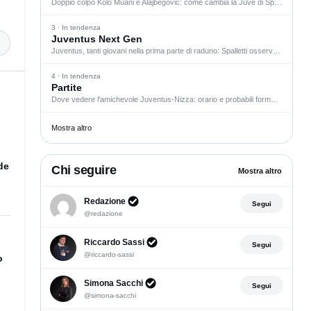
Doppio colpo Kolo Muani e Alajbegovic: come cambia la Juve di Spalletti
3 · In tendenza
Juventus Next Gen
Juventus, tanti giovani nella prima parte di raduno: Spalletti osserva Durmisi
4 · In tendenza
Partite
Dove vedere l'amichevole Juventus-Nizza: orario e probabili formazioni
Mostra altro
de
Chi seguire
Mostra altro
Collaboratore verificato StileJuventus
Redazione
Segui
@redazione
Collaboratore verificato StileJuve
Riccardo Sassi
Segui
@riccardo-sassi
o
Collaboratore verificato StileJuve
Simona Sacchi
Segui
@simona-sacchi