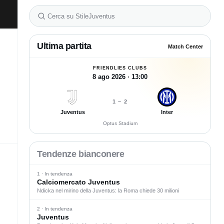
Ultima partita
Match Center
FRIENDLIES CLUBS
8 ago 2026 · 13:00
1
–
2
Juventus
Inter
Optus Stadium
Tendenze bianconere
1 · In tendenza
Calciomercato Juventus
Ndicka nel mirino della Juventus: la Roma chiede 30 milioni
2 · In tendenza
Juventus