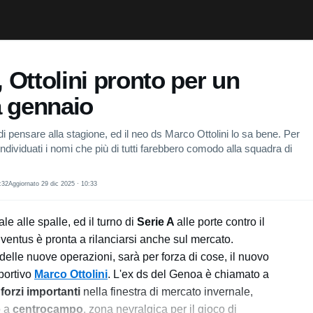
 Ottolini pronto per un
a gennaio
di pensare alla stagione, ed il neo ds Marco Ottolini lo sa bene. Per
individuati i nomi che più di tutti farebbero comodo alla squadra di
:32
Aggiornato 29 dic 2025 · 10:33
le alle spalle, ed il turno di
Serie A
alle porte contro il
uventus è pronta a rilanciarsi anche sul mercato.
elle nuove operazioni, sarà per forza di cose, il nuovo
sportivo
Marco Ottolini
. L'ex ds del Genoa è chiamato a
nforzi importanti
nella finestra di mercato invernale,
o a
centrocampo
, zona nevralgica per il gioco di