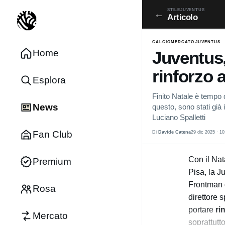
STILEJUVENTUS
←
Articolo
CALCIOMERCATO JUVENTUS
Home
Juventus,
rinforzo 
Esplora
Finito Natale è tempo 
News
questo, sono stati già 
Luciano Spalletti
Fan Club
Di
Davide Catena
29 dic 2025 · 10
Con il Nata
Premium
Pisa, la J
Frontman d
Rosa
direttore 
portare
ri
Mercato
soprattutt