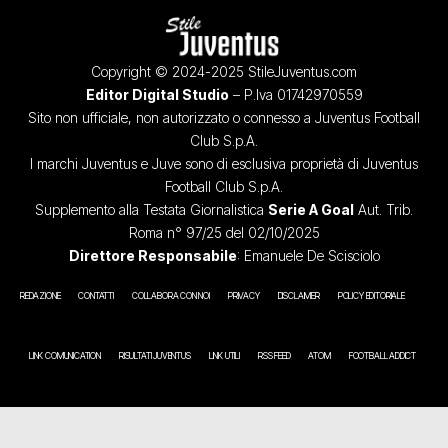
Copyright © 2024-2025 StileJuventus.com
Editor Digital Studio
– P.Iva 01742970559
Sito non ufficiale, non autorizzato o connesso a Juventus Football
Club S.p.A.
I marchi Juventus e Juve sono di esclusiva proprietà di Juventus
Football Club S.p.A.
Supplemento alla Testata Giornalistica
Serie A Goal
Aut. Trib.
Roma n° 97/25 del 02/10/2025
Direttore Responsabile
: Emanuele De Scisciolo
REDAZIONE
CONTATTI
COLLABORA CON NOI
PRIVACY
DISCLAIMER
POLICY EDITORIALE
LINK COMUNICATION
RISULTATI JUVENTUS
LINK UTILI
RSS FEED
ATOM
FOOTBALL ADDICT