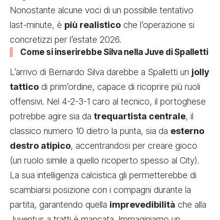
Nonostante alcune voci di un possibile tentativo
last-minute, è
più realistico
che l’operazione si
concretizzi per l’estate 2026.
Come si inserirebbe Silva nella Juve di Spalletti
L’arrivo di Bernardo Silva darebbe a Spalletti un
jolly
tattico
di prim’ordine, capace di ricoprire più ruoli
offensivi. Nel 4-2-3-1 caro al tecnico, il portoghese
potrebbe agire sia da
trequartista centrale
, il
classico numero 10 dietro la punta, sia da
esterno
destro atipico
, accentrandosi per creare gioco
(un ruolo simile a quello ricoperto spesso al City).
La sua intelligenza calcistica gli permetterebbe di
scambiarsi posizione con i compagni durante la
partita, garantendo quella
imprevedibilità
che alla
Juventus a tratti è mancata. Immaginiamo un