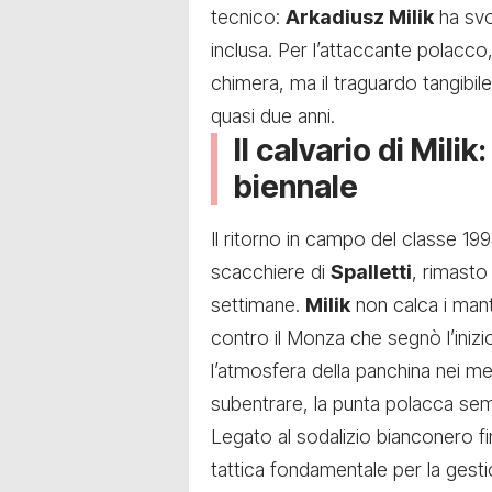
tecnico:
Arkadiusz Milik
ha svol
inclusa. Per l’attaccante polacco, 
chimera, ma il traguardo tangibil
quasi due anni.
Il calvario di Mili
biennale
Il ritorno in campo del classe 19
scacchiere di
Spalletti
, rimasto
settimane.
Milik
non calca i mant
contro il Monza che segnò l’iniz
l’atmosfera della panchina nei m
subentrare, la punta polacca sem
Legato al sodalizio bianconero f
tattica fondamentale per la gestion