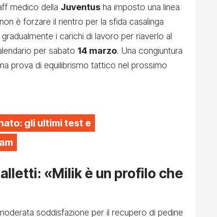
aff medico della
Juventus
ha imposto una linea
on è forzare il rientro per la sfida casalinga
e gradualmente i carichi di lavoro per riaverlo al
calendario per sabato
14 marzo
. Una congiuntura
ima prova di equilibrismo tattico nel prossimo
to: gli ultimi test e
ram
lletti: «Milik è un profilo che
 moderata soddisfazione per il recupero di pedine