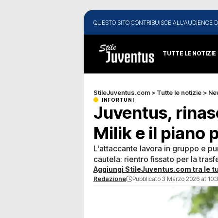
QUESTO SITO CONTRIBUISCE ALL'AUDIENCE D
TUTTE LE NOTIZIE
StileJuventus.com
>
Tutte le notizie
>
Ne
INFORTUNI
Juventus, rinasc
Milik e il piano 
L'attaccante lavora in gruppo e pu
cautela: rientro fissato per la trasf
Aggiungi StileJuventus.com tra le tu
Redazione
Pubblicato 3 Marzo 2026 at 10: