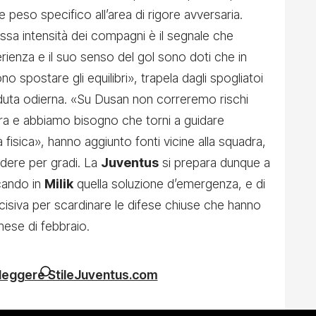
re peso specifico all’area di rigore avversaria.
ssa intensità dei compagni è il segnale che
ienza e il suo senso del gol sono doti che in
 spostare gli equilibri», trapela dagli spogliatoi
uta odierna. «Su Dusan non correremo rischi
o ora e abbiamo bisogno che torni a guidare
 fisica», hanno aggiunto fonti vicine alla squadra,
dere per gradi. La
Juventus
si prepara dunque a
cando in
Milik
quella soluzione d’emergenza, e di
ecisiva per scardinare le difese chiuse che hanno
mese di febbraio.
 leggere StileJuventus.com