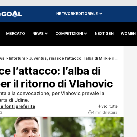
NETWORK EDITORIALE
I
MERCATO
NEWS
COMPETIZIONI
NEXT GEN
WOMEN
ws
>
Infortuni
>
Juventus, rinasce l’attacco: l’alba di Milik e il piano per il ritorno di Vlahovic
e l’attacco: l’alba di
per il ritorno di Vlahovic
nta alla convocazione; per Vlahovic prevale la
erta di Udine.
vedi tutte
e fonti preferite
32
4 min di lettura