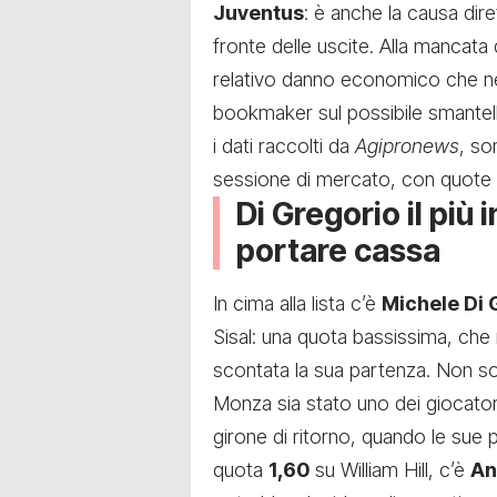
Juventus
: è anche la causa dire
fronte delle uscite. Alla mancata 
relativo danno economico che ne 
bookmaker sul possibile smantel
i dati raccolti da
Agipronews
, so
sessione di mercato, con quote c
Di Gregorio il più
portare cassa
In cima alla lista c’è
Michele Di 
Sisal: una quota bassissima, che
scontata la sua partenza. Non s
Monza sia stato uno dei giocatori 
girone di ritorno, quando le sue
quota
1,60
su William Hill, c’è
An