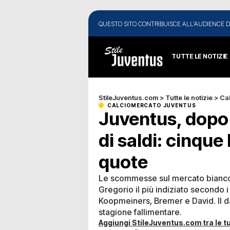
QUESTO SITO CONTRIBUISCE ALL'AUDIENCE D
TUTTE LE NOTIZIE
StileJuventus.com
>
Tutte le notizie
>
Ca
CALCIOMERCATO JUVENTUS
Juventus, dopo 
di saldi: cinque
quote
Le scommesse sul mercato biancone
Gregorio il più indiziato secondo 
Koopmeiners, Bremer e David. Il da
stagione fallimentare.
Aggiungi StileJuventus.com tra le tu