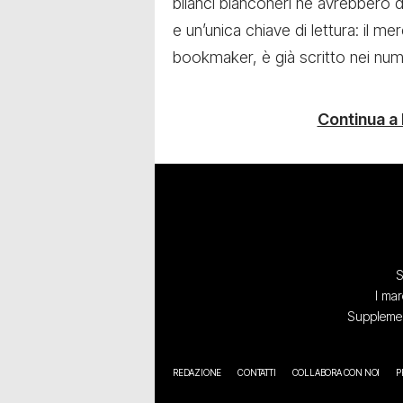
bilanci bianconeri ne avrebbero
e un’unica chiave di lettura: il m
bookmaker, è già scritto nei nume
Continua a
S
I mar
Supplement
REDAZIONE
CONTATTI
COLLABORA CON NOI
P