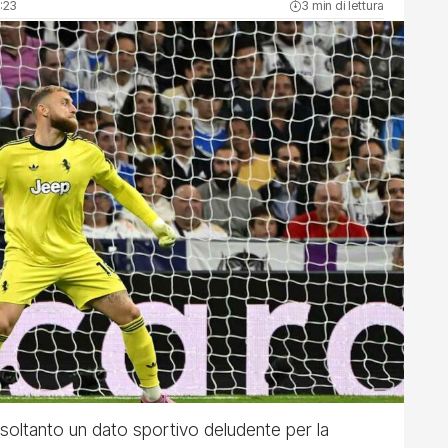
:23
3 min di lettura
è soltanto un dato sportivo deludente per la