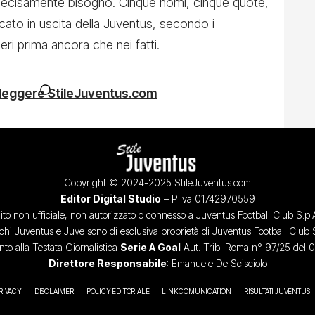
 decisamente bisogno. Cinque nomi, cinque quote,
ercato in uscita della Juventus, secondo i
ri prima ancora che nei fatti.
 leggere StileJuventus.com
Copyright © 2024-2025 StileJuventus.com
Editor Digital Studio
– P.Iva 01742970559
ito non ufficiale, non autorizzato o connesso a Juventus Football Club S.p.
chi Juventus e Juve sono di esclusiva proprietà di Juventus Football Club 
o alla Testata Giornalistica
Serie A Goal
Aut. Trib. Roma n° 97/25 del 
Direttore Responsabile
: Emanuele De Scisciolo
RIVACY
DISCLAIMER
POLICY EDITORIALE
LINK COMUNICATION
RISULTATI JUVENTUS