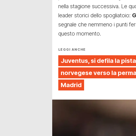
nella stagione successiva. Le q
leader storici dello spogliatoio:
G
segnale che nemmeno i punti ferm
questo momento.
LEGGI ANCHE
Juventus, si defila la pista
norvegese verso la perman
Madrid