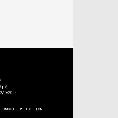
A.
S.p.A.
02/10/2025
LINK UTILI
RSS FEED
ATOM