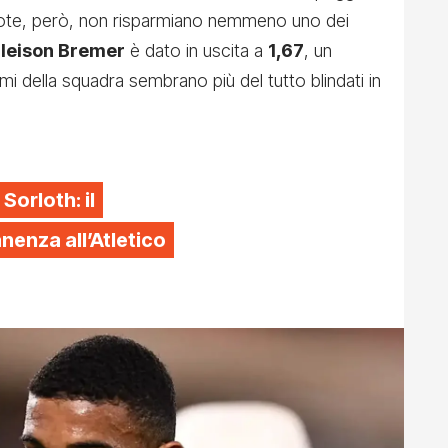
uote, però, non risparmiano nemmeno uno dei
leison Bremer
è dato in uscita a
1,67
, un
i della squadra sembrano più del tutto blindati in
 Sorloth: il
enza all’Atletico