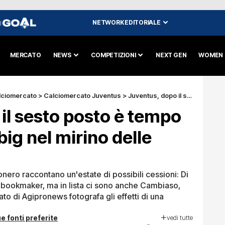
NETWORK EDITORIALE
I
MERCATO
NEWS
COMPETIZIONI
NEXT GEN
WOMEN
lciomercato
>
Calciomercato Juventus
>
Juventus, dopo il sesto posto è tempo di saldi: cinque big nel mirino delle quote
il sesto posto è tempo
 big nel mirino delle
ro raccontano un'estate di possibili cessioni: Di
i bookmaker, ma in lista ci sono anche Cambiaso,
to di Agipronews fotografa gli effetti di una
vedi tutte
e fonti preferite