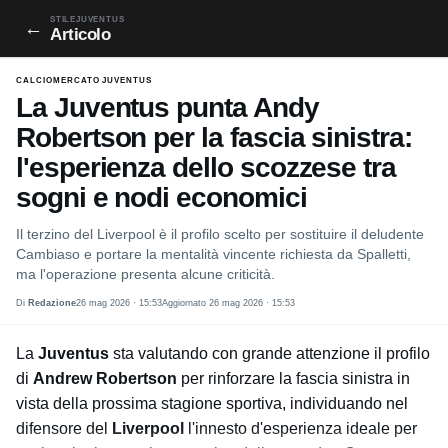
STILEJUVENTUS
←
Articolo
CALCIOMERCATO JUVENTUS
La Juventus punta Andy
Robertson per la fascia sinistra:
l'esperienza dello scozzese tra
sogni e nodi economici
Il terzino del Liverpool è il profilo scelto per sostituire il deludente
Cambiaso e portare la mentalità vincente richiesta da Spalletti,
ma l'operazione presenta alcune criticità.
Di
Redazione
26 mag 2026 · 15:53
Aggiornato 26 mag 2026 · 15:53
La
Juventus
sta valutando con grande attenzione il profilo
di
Andrew Robertson
per rinforzare la fascia sinistra in
vista della prossima stagione sportiva, individuando nel
difensore del
Liverpool
l'innesto d'esperienza ideale per