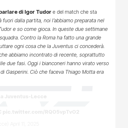
parlare di Igor Tudor
e del match che sta
fuori dalla partita, noi l’abbiamo preparata nel
udor e so come gioca. In queste due settimane
la squadra. Contro la Roma ha fatto una grande
uttare ogni cosa che la Juventus ci concederà.
che abbiamo incontrato di recente, soprattutto
lle due fasi. Oggi i bianconeri hanno virato verso
o di Gasperini. Ciò che faceva Thiago Motta era
ta Juventus-Lecce
C
pic.twitter.com/RQO5vpTvO2
ecce)
April 11, 2025