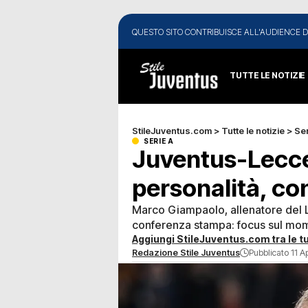
QUESTO SITO CONTRIBUISCE ALL'AUDIENCE D
TUTTE LE NOTIZIE
StileJuventus.com
>
Tutte le notizie
>
Ser
SERIE A
Juventus-Lecce
personalità, c
Marco Giampaolo, allenatore del Le
conferenza stampa: focus sul mome
Aggiungi StileJuventus.com tra le tu
Redazione Stile Juventus
Pubblicato 11 A