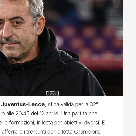
i Juventus-Lecce,
sfida valida per la 32ª
io alle 20:45 del 12 aprile. Una partita che
le formazioni, in lotta per obiettivi diversi. E
afferrare i tre punti per la lotta Champions