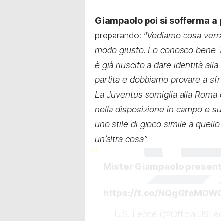
Giampaolo poi si sofferma a 
preparando: “
Vediamo cosa verrà 
modo giusto. Lo conosco bene T
è già riuscito a dare identità al
partita e dobbiamo provare a sfr
La Juventus somiglia alla Roma 
nella disposizione in campo e su
uno stile di gioco simile a quell
un’altra cosa”.
Mister Giampaolo presen
https://t.co/NQgGfaMDW
— U.S. Lecce (@OfficialUSL