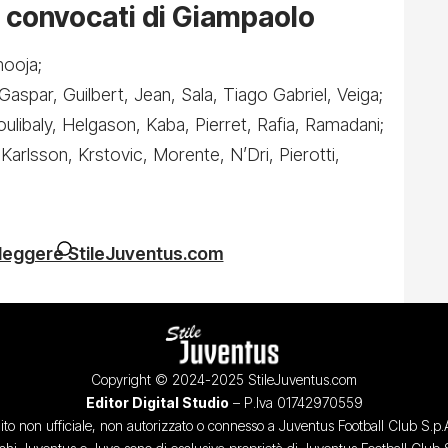
 convocati di Giampaolo
mooja;
 Gaspar, Guilbert, Jean, Sala, Tiago Gabriel, Veiga;
oulibaly, Helgason, Kaba, Pierret, Rafia, Ramadani;
Karlsson, Krstovic, Morente, N’Dri, Pierotti,
 leggere StileJuventus.com
Copyright © 2024-2025 StileJuventus.com
Editor Digital Studio
– P.Iva 01742970559
ito non ufficiale, non autorizzato o connesso a Juventus Football Club S.p.