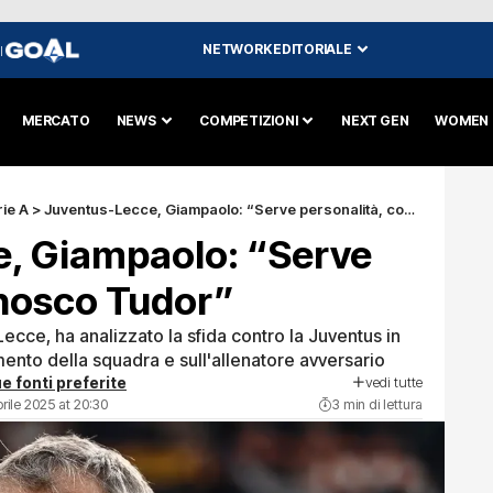
NETWORK EDITORIALE
I
MERCATO
NEWS
COMPETIZIONI
NEXT GEN
WOMEN
ie A
>
Juventus-Lecce, Giampaolo: “Serve personalità, conosco Tudor”
, Giampaolo: “Serve
onosco Tudor”
cce, ha analizzato la sfida contro la Juventus in
nto della squadra e sull'allenatore avversario
vedi tutte
e fonti preferite
prile 2025 at 20:30
3 min di lettura