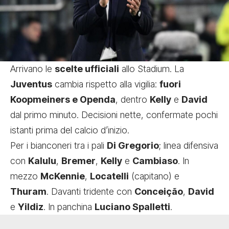
Arrivano le
scelte ufficiali
allo Stadium. La
Juventus
cambia rispetto alla vigilia:
fuori
Koopmeiners e Openda
, dentro
Kelly
e
David
dal primo minuto. Decisioni nette, confermate pochi
istanti prima del calcio d’inizio.
Per i bianconeri tra i pali
Di Gregorio
; linea difensiva
con
Kalulu
,
Bremer
,
Kelly
e
Cambiaso
. In
mezzo
McKennie
,
Locatelli
(capitano) e
Thuram
. Davanti tridente con
Conceição
,
David
e
Yildiz
. In panchina
Luciano Spalletti
.