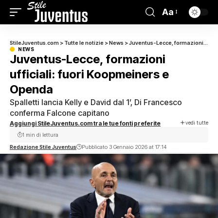
Aa
StileJuventus.com
>
Tutte le notizie
>
News
>
Juventus-Lecce, formazioni ufficiali: fuori Koopmeiners e Openda
NEWS
Juventus-Lecce, formazioni
ufficiali: fuori Koopmeiners e
Openda
Spalletti lancia Kelly e David dal 1’, Di Francesco
conferma Falcone capitano
vedi tutte
Aggiungi StileJuventus.com tra le tue fonti preferite
1 min di lettura
Redazione Stile Juventus
Pubblicato 3 Gennaio 2026 at 17:14