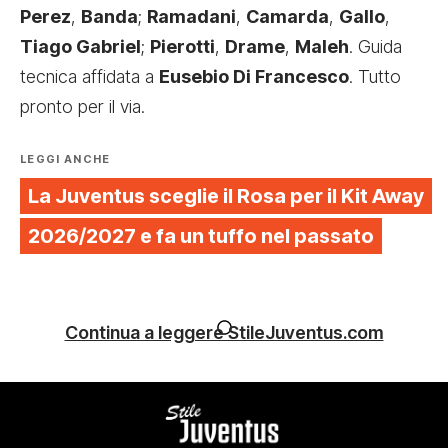
Perez
,
Banda
;
Ramadani
,
Camarda
,
Gallo
,
Tiago Gabriel
;
Pierotti
,
Drame
,
Maleh
. Guida
tecnica affidata a
Eusebio Di Francesco
. Tutto
pronto per il via.
LEGGI ANCHE
La Juventus sceglie il Rosa per il Kit Away
2026/2027 e fa un tuffo nel passato
Continua a leggere StileJuventus.com