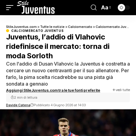
Aa
StileJuventus.com
>
Tutte le notizie
>
Calciomercato
>
Calciomercato Juventus
CALCIOMERCATO JUVENTUS
Juventus, l’addio di Vlahovic
ridefinisce il mercato: torna di
moda Sorloth
Con l'addio di Dusan Vlahovic la Juventus è costretta a
cercare un nuovo centravanti per il suo allenatore. Per
farlo, la pima scelta ricadrebbe su una pista già
sondata a gennaio
vedi tutte
Aggiungi StileJuventus.com tra le tue fonti preferite
2 min di lettura
Davide Catena
Pubblicato 4 Giugno 2026 at 14:03