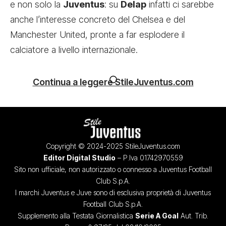
e non solo la
Juventus
: su
Delap
infatti ci sarebbe
anche l’interesse concreto del Chelsea e del
Manchester United, pronte a far esplodere il
calciatore a livello internazionale.
Continua a leggere StileJuventus.com
Copyright © 2024-2025 StileJuventus.com
Editor Digital Studio
– P.Iva 01742970559
Sito non ufficiale, non autorizzato o connesso a Juventus Football
Club S.p.A.
I marchi Juventus e Juve sono di esclusiva proprietà di Juventus
Football Club S.p.A.
Supplemento alla Testata Giornalistica
Serie A Goal
Aut. Trib.