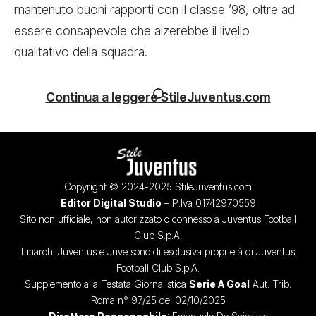
mantenuto buoni rapporti con il classe ’98, oltre ad
essere consapevole che alzerebbe il livello
qualitativo della squadra.
Continua a leggere StileJuventus.com
Copyright © 2024-2025 StileJuventus.com
Editor Digital Studio
– P.Iva 01742970559
Sito non ufficiale, non autorizzato o connesso a Juventus Football
Club S.p.A.
I marchi Juventus e Juve sono di esclusiva proprietà di Juventus
Football Club S.p.A.
Supplemento alla Testata Giornalistica
Serie A Goal
Aut. Trib.
Roma n° 97/25 del 02/10/2025