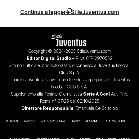
Continua a leggere StileJuventus.com
Copyright © 2024-2025 StileJuventus.com
Editor Digital Studio
– P.Iva 01742970559
Sito non ufficiale, non autorizzato o connesso a Juventus Football
Club S.p.A.
I marchi Juventus e Juve sono di esclusiva proprietà di Juventus
Football Club S.p.A.
Supplemento alla Testata Giornalistica
Serie A Goal
Aut. Trib.
Roma n° 97/25 del 02/10/2025
Direttore Responsabile
: Emanuele De Scisciolo
REDAZIONE
CONTATTI
COLLABORA CON NOI
PRIVACY
DISCLAIMER
POLICY EDITORIALE